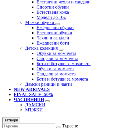
Елегантни чехли и сандали
Спортни обувки
Естествена кожа
Модели до 10€
Мъжки обувки
Ежедневни обувки
Елегантни обувки
Чехли и сандали
Ежедневни боти
Детска колекция
Обувки за момичета
Сандали за момичета
Боти и ботуши за момичета
Обувки за момчета
Сандали за момчета
Боти и ботуши за момчета
Дамски раници и чанти
NEW ARRIVALS
FINAL SALE -50%
ЧАСОВНИЦИ
ДАМСКИ
МЪЖКИ
затвори
Търсене