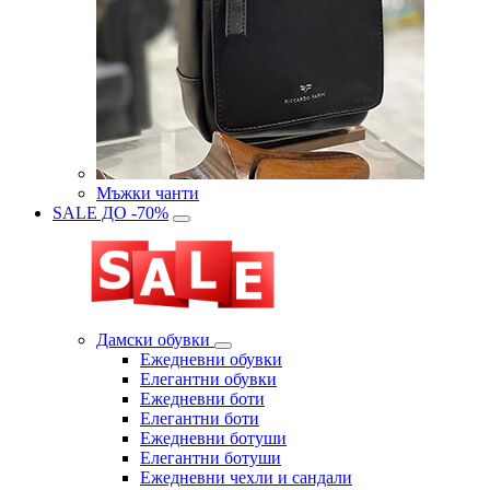
Мъжки чанти
SALE ДО -70%
Дамски обувки
Eжедневни обувки
Eлегантни обувки
Eжедневни боти
Eлегантни боти
Eжедневни ботуши
Eлегантни ботуши
Ежедневни чехли и сандали