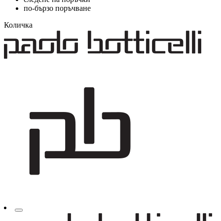
по-бързо поръчване
Количка