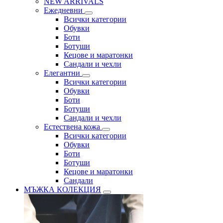
NEW ARRIVALS
Ежедневни
Всички категории
Обувки
Боти
Ботуши
Кецове и маратонки
Сандали и чехли
Елегантни
Всички категории
Обувки
Боти
Ботуши
Сандали и чехли
Естествена кожа
Всички категории
Обувки
Боти
Ботуши
Кецове и маратонки
Сандали
МЪЖКА КОЛЕКЦИЯ