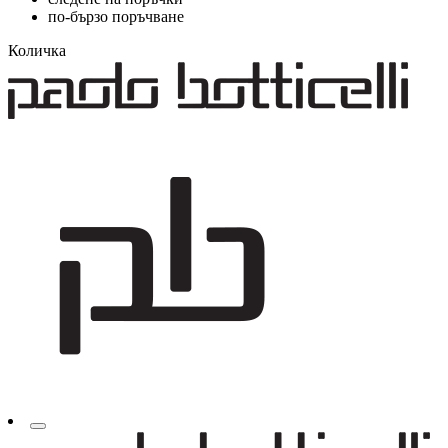
по-бързо поръчване
Количка