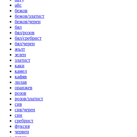
айс
бежов
бежов/златист
бежов/черен
бял
бял/розов
бял/сребрист
бял/черен
жълт
зелен
златист
каки
камел
кафяв
лилав
оранжев
розов
розов/златист
сив
сив/черен
син
сребрист
фуксия
червен