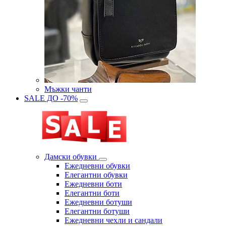
Мъжки чанти
SALE ДО -70%
Дамски обувки
Eжедневни обувки
Eлегантни обувки
Eжедневни боти
Eлегантни боти
Eжедневни ботуши
Eлегантни ботуши
Ежедневни чехли и сандали