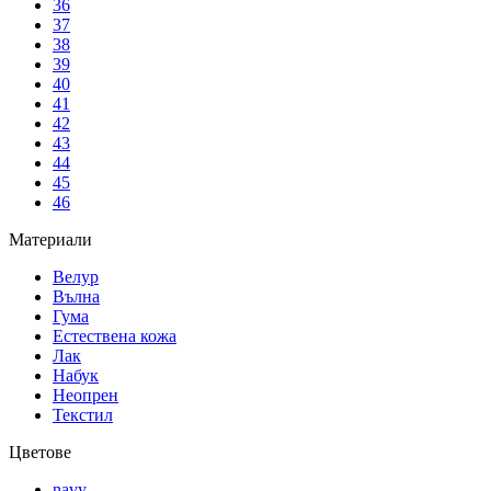
36
37
38
39
40
41
42
43
44
45
46
Материали
Велур
Вълна
Гума
Естествена кожа
Лак
Набук
Неопрен
Текстил
Цветове
navy