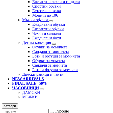
Елегантни чехли и сандали
Спортни обувки
Естествена кожа
Модели до 10€
Мъжки обувки
Ежедневни обувки
Елегантни обувки
Чехли и сандали
Ежедневни боти
Детска колекция
Обувки за момичета
Сандали за момичета
Боти и ботуши за момичета
Обувки за момчета
Сандали за момчета
Боти и ботуши за момчета
Дамски раници и чанти
NEW ARRIVALS
FINAL SALE -50%
ЧАСОВНИЦИ
ДАМСКИ
МЪЖКИ
затвори
Търсене