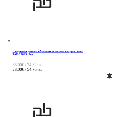
Ежедневни дамски обувки от естествен велур в синьо
3AF-25043 blue
38.00€ / 74.32лв.
28.00€ / 54.76лв.