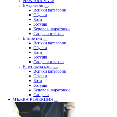
NEW ARRIVALS
Ежедневни
Всички категории
Обувки
Боти
Ботуши
Кецове и маратонки
Сандали и чехли
Елегантни
Всички категории
Обувки
Боти
Ботуши
Сандали и чехли
Естествена кожа
Всички категории
Обувки
Боти
Ботуши
Кецове и маратонки
Сандали
МЪЖКА КОЛЕКЦИЯ