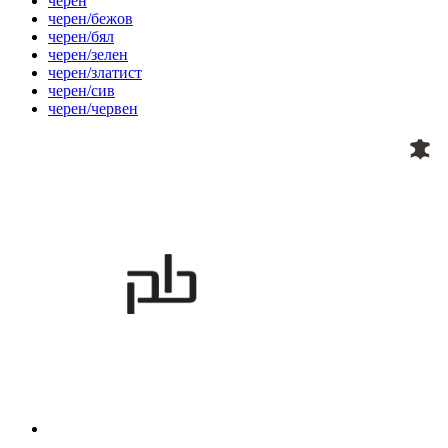
черен
черен/бежов
черен/бял
черен/зелен
черен/златист
черен/сив
черен/червен