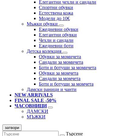
Елегантни чехли и сандали
Спортни обувки
Естествена кожа
Модели до 10€
Мъжки обувки
Ежедневни обувки
Елегантни обувки
Чехли и сандали
Ежедневни боти
Детска колекция
Обувки за момичета
Сандали за момичета
Боти и ботуши за момичета
Обувки за момчета
Сандали за момчета
Боти и ботуши за момчета
Дамски раници и чанти
NEW ARRIVALS
FINAL SALE -50%
ЧАСОВНИЦИ
ДАМСКИ
МЪЖКИ
затвори
Търсене