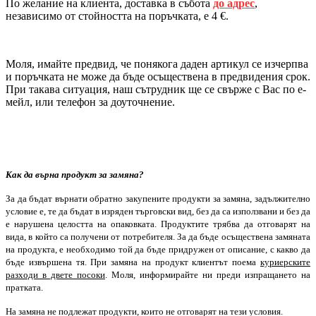
По желание на клиента, доставка в събота
до адрес
,
независимо от стойността на поръчката, е 4 €.
Моля, имайте предвид, че понякога даден артикул се изчерпва
и поръчката не може да бъде осъществена в предвидения срок.
При такава ситуация, наш сътрудник ще се свърже с Вас по е-
мейл, или телефон за доуточнение.
Как да върна продукт за замяна?
За да бъдат върнати обратно закупените продукти за замяна, задължително
условие е, те да бъдат в изряден търговски вид, без да са използвани и без да
е нарушена целостта на опаковката. Продуктите трябва да отговарят на
вида, в който са получени от потребителя
. За да бъде осъществена замяната
на продукта, е необходимо той да бъде придружен от описание, с какво да
бъде извършена тя.
При замяна на продукт клиентът поема
куриерските
разходи в двете посоки
. Моля, информирайте ни преди изпращането на
пратката.
На
замяна
не подлежат продукти, които не отговарят на тези условия.