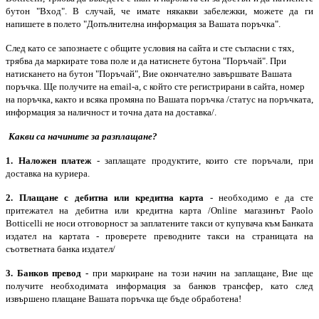
бутон "Вход". В случай, че имате някакви забележки, можете да ги
напишете в полето "Допълнителна информация за Вашата поръчка".
След като се запознаете с общите условия на сайта и сте съгласни с тях,
трябва да маркирате това поле и да натиснете бутона "Поръчай". При
натискането на бутон "Поръчай", Вие окончателно завършвате Вашата
поръчка. Ще получите на email-a, с който сте регистрирани в сайта, номер
на поръчка, както и всяка промяна по Вашата поръчка /статус на поръчката,
информация за наличност и точна дата на доставка/.
Какви са начините за разплащане?
1. Наложен платеж
- заплащате продуктите, които сте поръчали, при
доставка
на куриера
.
2. Плащане с
дебитна или
кредитна карта
- необходимо е да сте
притежател на
дебитна или кредитна
карта /Online магазинът Paolo
Botticelli не носи отговорност за заплатените такси от купувача към Банката
издател на картата - проверете преводните такси на страницата на
съответната банка издател/
3. Банков превод
-
при маркиране на този начин на заплащане, Вие ще
получите необходимата информация за банков трансфер, като след
извършено плащане Вашата поръчка ще бъде обработена!