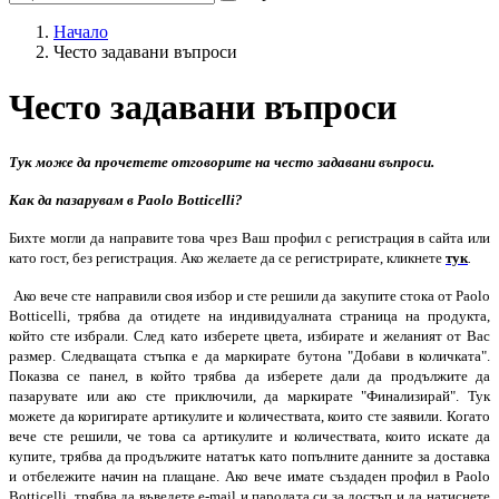
Начало
Често задавани въпроси
Често задавани въпроси
Тук може да прочетете отговорите на често задавани въпроси.
Как да пазарувам в Paolo Botticelli?
Бихте могли да направите това чрез Ваш профил с регистрация в сайта или
като гост, без регистрация. Ако желаете да се регистрирате, кликнете
тук
.
Ако вече сте направили своя избор и сте решили да закупите стока от Paolo
Botticelli, трябва да отидете на индивидуaлната страница на продукта,
който сте избрали. След като изберете цвета, избирате и желаният от Вас
размер. Следващата стъпка е да маркирате бутона "Добави в количката".
Показва се панел, в който трябва да изберете дали да продължите да
пазарувате или ако сте приключили, да маркирате "Финализирай". Тук
можете да коригирате артикулите и количествата, които сте заявили. Когато
вече сте решили, че това са артикулите и количествата, които искате да
купите, трябва да продължите нататък като попълните данните за доставка
и отбележите начин на плащане. Ако вече имате създаден профил в Paolo
Botticelli, трябва да въведете e-mail и паролата си за достъп и да натиснете