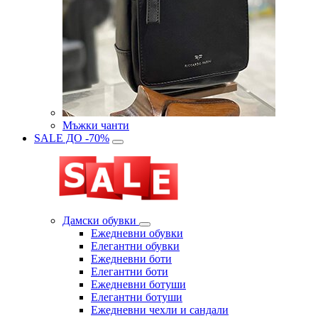
Мъжки чанти
SALE ДО -70%
Дамски обувки
Eжедневни обувки
Eлегантни обувки
Eжедневни боти
Eлегантни боти
Eжедневни ботуши
Eлегантни ботуши
Ежедневни чехли и сандали