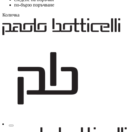
по-бързо поръчване
Количка