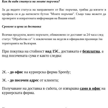
Как да видя статуса на моите поръчки?
За да видите статуса на направените от Вас поръчки, трябва да влезете в
профила си и да натиснете бутон "Моите поръчки".
Също така можете да
проверите и изпратената информация на Вашия
email.
Срокове и цени за доставка
Всички продукти, които поръчате, обикновено се доставят за 24 часа след
статус "Обработва се" /с изключение на неделя и официални
празници /на
територията на България.
При покупка на стойност
над 15
€
., доставката е
безплатна
, а
под посочената сума е както следва:
2€. -
до офис
на куриерска фирма
Speedy;
3€. -
до посочен адрес
от клиента
;
Получаване на доставка в събота, се извършва
само в офис
на
куриерската фирма.