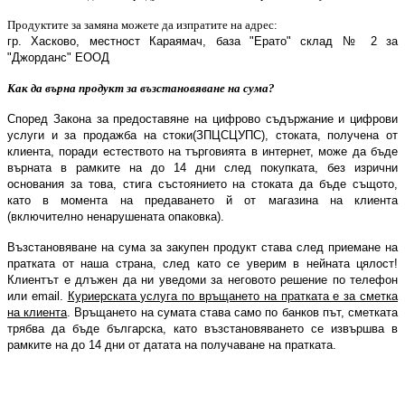
Продуктите за замяна можете да изпратите на адрес:
гр. Хасково, местност Караямач, база "Ерато" склад № 2 за
"Джорданс" ЕООД
Как да върна продукт за възстановяване на сума?
Според
Закона за предоставяне на цифрово съдържание и цифрови
услуги и за продажба на стоки(ЗПЦСЦУПС)
,
стоката, получена от
клиента, поради естеството на търговията в интернет, може да бъде
върната в рамките на до 14 дни след покупката, без изрични
основания за това, стига състоянието на стоката да бъде същото,
като в момента на предаването й от магазина на клиента
(включително ненарушената опаковка).
Възстановяване на сума за закупен продукт става след приемане на
пратката от наша страна,
след като се уверим в нейната цялост
!
Клиентът е длъжен да ни уведоми за неговото решение по телефон
или е
mail.
Куриерската услуга по връщането на пратката е за сметка
на клиента
. Връщането на сумата става само по банков път, сметката
трябва да бъде българска, като възстановяването се извършва в
рамките на до 14
дни
от датата на получаване на пратката.