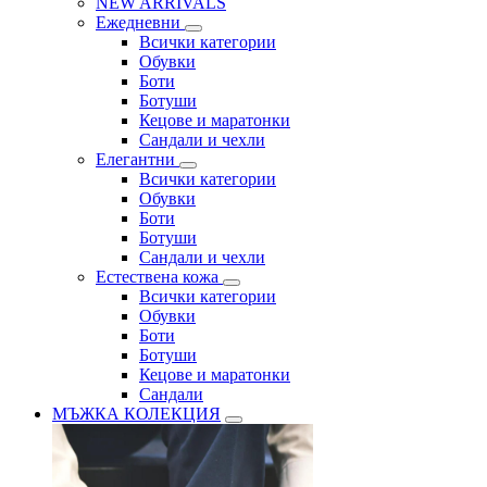
NEW ARRIVALS
Ежедневни
Всички категории
Обувки
Боти
Ботуши
Кецове и маратонки
Сандали и чехли
Елегантни
Всички категории
Обувки
Боти
Ботуши
Сандали и чехли
Естествена кожа
Всички категории
Обувки
Боти
Ботуши
Кецове и маратонки
Сандали
МЪЖКА КОЛЕКЦИЯ