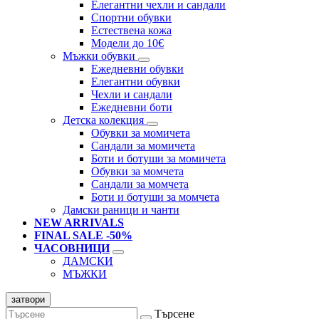
Елегантни чехли и сандали
Спортни обувки
Естествена кожа
Модели до 10€
Мъжки обувки
Ежедневни обувки
Елегантни обувки
Чехли и сандали
Ежедневни боти
Детска колекция
Обувки за момичета
Сандали за момичета
Боти и ботуши за момичета
Обувки за момчета
Сандали за момчета
Боти и ботуши за момчета
Дамски раници и чанти
NEW ARRIVALS
FINAL SALE -50%
ЧАСОВНИЦИ
ДАМСКИ
МЪЖКИ
затвори
Търсене