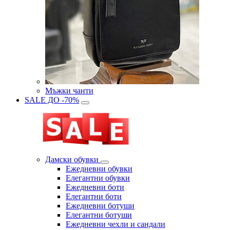
Мъжки чанти
SALE ДО -70%
Дамски обувки
Eжедневни обувки
Eлегантни обувки
Eжедневни боти
Eлегантни боти
Eжедневни ботуши
Eлегантни ботуши
Ежедневни чехли и сандали