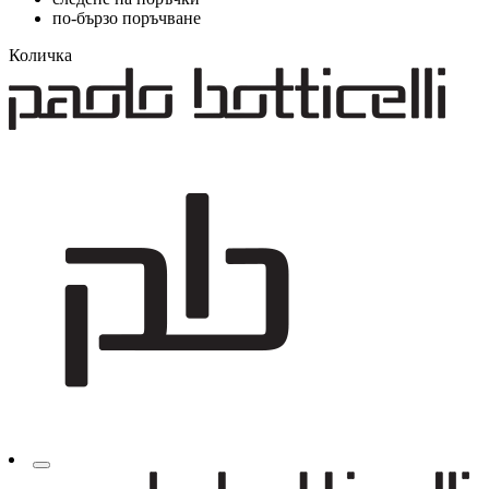
по-бързо поръчване
Количка