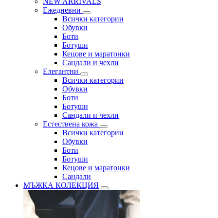
NEW ARRIVALS
Ежедневни
Всички категории
Обувки
Боти
Ботуши
Кецове и маратонки
Сандали и чехли
Елегантни
Всички категории
Обувки
Боти
Ботуши
Сандали и чехли
Естествена кожа
Всички категории
Обувки
Боти
Ботуши
Кецове и маратонки
Сандали
МЪЖКА КОЛЕКЦИЯ