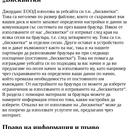
Джорданс ЕООД използва за уебсайта си т.н. „бисквитки“.
Това са неголеми по размер файлове, които се съхраняват във
вашия диск и които запазват определени настройки и данни за
комуникация със системата ни през вашия браузър. Някои от
използваните от нас „бисквитки“ се изтриват след края на
всяка сесия на браузъра, т.е. след затварянето му. Това са т.н.
„бисквитки“ за отделни сесии. Други остават в устройството
ви и дават възможност както на нас, така и на нашите
партньори да разпознаваме браузъра ви при следващо
посещение (постоянни „бисквитки“). Това ни помага да
изграждаме уебсайта си по подходящ за вас начин и да ви
предлагаме по-лесен начин за използването му, като например
чрез съхраняването на определени ваши данни по начин,
който премахва необходимостта от постоянното им
въвеждане. От настройките на браузъра си можете да изберете
ограничения за използването и изтриването на „бисквитките“.
В раздела с помощни материали за браузъра можете да
намерите информация относно това, какви настройки да
изберете. Отказът ви от използване на „бисквитки“ може да
ви попречи да използвате услугите ни, предлагани чрез
интернет.
Право на информация и право