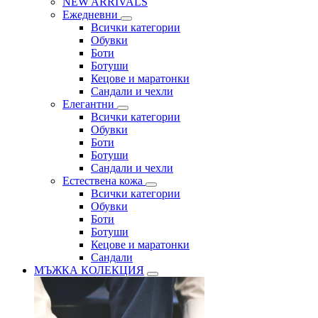
NEW ARRIVALS
Ежедневни
Всички категории
Обувки
Боти
Ботуши
Кецове и маратонки
Сандали и чехли
Елегантни
Всички категории
Обувки
Боти
Ботуши
Сандали и чехли
Естествена кожа
Всички категории
Обувки
Боти
Ботуши
Кецове и маратонки
Сандали
МЪЖКА КОЛЕКЦИЯ