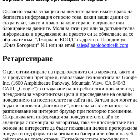
Съгласно закона за защита на личните данни имате право на
безплатна информация относно това, какви ваши данни се
съхраняват, както и право на коригиране, изтриване или
блокиране на данните. Моля за тази цел или за допълнителна
информация и предявяване на правото си за обжалване да се
обръщате към: “Джорданс ЕООД” с адрес гр. Пловдив ул.
,,Княз Богориди" №1 или на email
sales@paolobotticelli.com
Ретаргетиране
С цел оптимизиране на предложенията си в мрежата, както и
за продуктови препоръки, използваме технологията на Google
Inc. (1600 Amphitheatre Parkway, Mountain View, CA 94043,
САЩ; „Google“) за създаване на потребителски профили под
псевдоним за маркетингови цели и проследяване на онлайн
поведението на посетителите на сайта ни. За тази цел могат да
бъдат използвани „бисквитки“, които дават възможност за
разпознаване на интернет браузър при повторно посещение.
Съхраняваната информация за поведението онлайн се
анализира с помощта на алгоритъм, така че впоследствие въз
основа на интересите да бъдат показвани целеви препоръки за
продукти под формата на рекламни банери или обяви на уеб
сайтовете на трети страни. Потребителските профили под