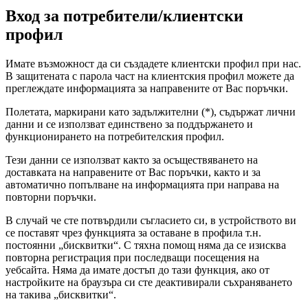
Вход за потребители/клиентски
профил
Имате възможност да си създадете клиентски профил при нас.
В защитената с парола част на клиентския профил можете да
преглеждате информацията за направените от Вас поръчки.
Полетата, маркирани като задължителни (*), съдържат лични
данни и се използват единствено за поддържането и
функционирането на потребителския профил.
Тези данни се използват както за осъществяването на
доставката на направените от Вас поръчки, както и за
автоматично попълване на информацията при направа на
повторни поръчки.
В случай че сте потвърдили съгласието си, в устройството ви
се поставят чрез функцията за оставане в профила т.н.
постоянни „бисквитки“. С тяхна помощ няма да се изисква
повторна регистрация при последващи посещения на
уебсайта. Няма да имате достъп до тази функция, ако от
настройките на браузъра си сте деактивирали съхраняването
на такива „бисквитки“.