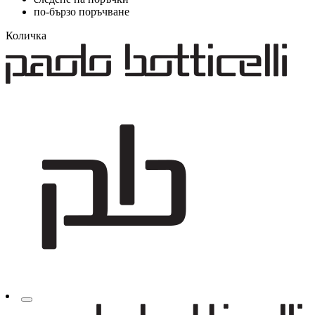
по-бързо поръчване
Количка