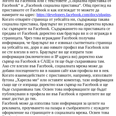
логото на Facebook или с текстовете „Социална приставка от
Facebook“ и „Facebook социална приставка“. Общ преглед на
приставките от Facebook и как изглеждат те можете да
намерите на адрес:
https://developers.facebook.com/docs/plugins
.
Когато отваряте страница от уебсайта ни, съдържаща такава
социална приставка, браузърът ви установява директна връзка
със сървърите на Facebook. Съдържанието на приставката се
предава от Facebook директно към браузъра ви и се вгражда в
страницата. Чрез това вграждане Facebook получава
информация, че браузърът ви е извикал съответната страница
на уебсайта ни, дори и ако нямате профил във Facebook или
не сте влезли в него. Браузърът ви ще изпрати тази
информация (включително и IP адреса ви) директно към
сървър на Facebook в САЩ и тя ще бъде съхранявана там.
Ако сте влезли във Facebook, социалната мрежа може да
добави посещението ви в нашия сайт към профила ви в нея.
Когато взаимодействате с приставките, например, използвате
бутона „Харесва ми“ или оставяте коментар, тази информация
също ще се изпраща директно към сървър на Facebook и ще
бъде съхранявана там. Освен това информациите ще бъдат
публикувани в профила ви във Facebook и приятелите ви ще
имат достъп до тях.
Facebook може да използва тази информация за целите на
рекламата, проучването на пазара и съобразеното с нуждите
оформление на страниците в социалната мрежа. Освен това