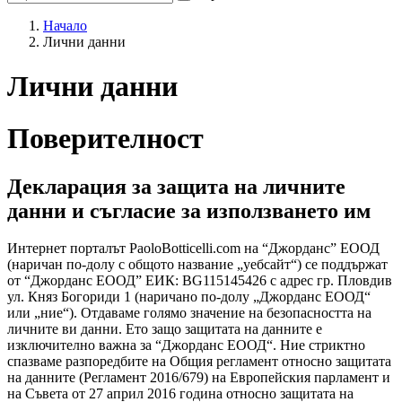
Начало
Лични данни
Лични данни
Поверителност
Декларация за защита на личните
данни и съгласие за използването им
Интернет порталът PaoloBotticelli.com на “Джорданс
”
ЕООД
(наричан по-долу с общото название „уебсайт“) се поддържат
от “Джорданс ЕООД” ЕИК: BG115145426 с адрес гр. Пловдив
ул. Княз Богориди 1 (наричано по-долу „Джорданс ЕООД“
или „ние“). Отдаваме голямо значение на безопасността на
личните ви данни. Ето защо защитата на данните е
изключително важна за “Джорданс ЕООД
“. Ние стриктно
спазваме разпоредбите на Общия регламент относно защитата
на данните (Регламент 2016/679) на Европейския парламент и
на Съвета от 27 април 2016 година относно защитата на