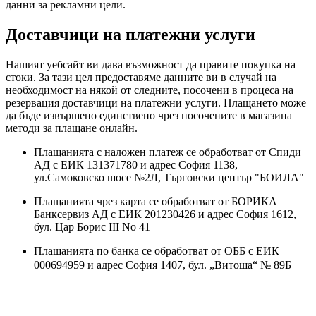
данни за рекламни цели.
Доставчици на платежни услуги
Нашият уебсайт ви дава възможност да правите покупка на
стоки. За тази цел предоставяме данните ви в случай на
необходимост на някой от следните, посочени в процеса на
резервация доставчици на платежни услуги. Плащането може
да бъде извършено единствено чрез посочените в магазина
методи за плащане онлайн.
Плащанията с наложен платеж се обработват от Спиди
АД с ЕИК 131371780 и адрес София 1138,
ул.Самоковско шосе №2Л, Търговски център "БОИЛА"
Плащанията чрез карта се обработват от БОРИКА
Банксервиз АД с ЕИК 201230426 и адрес София 1612,
бул. Цар Борис III No 41
Плащанията по банка се обработват от ОББ с ЕИК
000694959
и адрес София 1407,
бул. „Витоша“ № 89Б