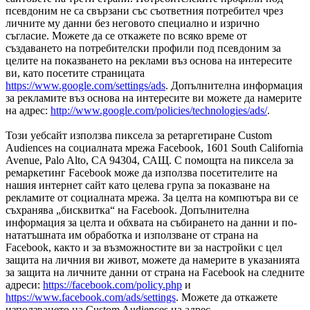
псевдоним не са свързани със съответния потребител чрез
личните му данни без неговото специално и изрично
съгласие. Можете да се откажете по всяко време от
създаването на потребителски профили под псевдоним за
целите на показването на реклами въз основа на интересите
ви, като посетите страницата
https://www.google.com/settings/ads
. Допълнителна информация
за рекламите въз основа на интересите ви можете да намерите
на адрес:
http://www.google.com/policies/technologies/ads/
.
Този уебсайт използва пиксела за ретаргетиране Custom
Audiences на социалната мрежа Facebook, 1601 South California
Avenue, Palo Alto, CA 94304, САЩ. С помощта на пиксела за
ремаркетинг Facebook може да използва посетителите на
нашия интернет сайт като целева група за показване на
рекламите от социалната мрежа. За целта на компютъра ви се
съхранява „бисквитка“ на Facebook. Допълнителна
информация за целта и обхвата на събирането на данни и по-
нататъшната им обработка и използване от страна на
Facebook, както и за възможностите ви за настройки с цел
защита на личния ви живот, можете да намерите в указанията
за защита на личните данни от страна на Facebook на следните
адреси:
https://facebook.com/policy.php
и
https://www.facebook.com/ads/settings
. Можете да откажете
използването на Custom Audiences на адрес