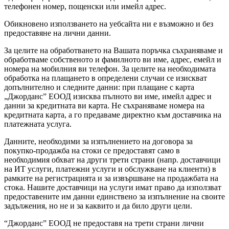
телефонен номер, пощенски или имейл адрес.
Обикновено използването на уебсайта ни е възможно и без
предоставяне на лични данни.
За целите на обработването на Вашата поръчка съхраняваме и
обработваме собственото и фамилното ви име, адрес, емейл и
номера на мобилния ви телефон. За целите на необходимата
обработка на плащането в определени случаи се изискват
допълнително и следните данни: при плащане с карта
„
Джорданс
”
ЕООД изисква пълното ви име, имейл адрес и
данни за кредитната ви карта. Не съхраняваме номера на
кредитната карта, а го предаваме директно към доставчика на
платежната услуга.
Данните, необходими за изпълнението на договора за
покупко-продажба на стоки се предоставят само в
необходимия обхват на други трети страни (напр. доставчици
на ИТ услуги, платежни услуги и обслужване на клиенти) в
рамките на регистрацията и за извършване на продажбата на
стока. Нашите доставчици на услуги имат право да използват
предоставените им данни единствено за изпълнение на своите
задължения, но не и за каквито и да било други цели.
“Джорданс
”
Е
ООД не предоставя на трети страни лични