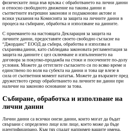
физическите лица във връзка с обработването на лични данни
и относно свободното движение на такива данни и
съответните вътрешни законови и подзаконови актове
и
всики указания на
Комисията за защита на личните данни в
процеса на събиране, обработка и използване на данните.
С приемането на настоящата Декларация за защита на
личните данни
,
предоставяте своето
свободно
съгласие на
“Джорданс
”
Е
ООД да събира, обработва и използва и
съхранява
данни, като съблюдава закон
овата регламентация
за
защита на данните
с цел сключване и
изпълнението на
договора за покупко-продажба на стоки и посочените по-долу
условия. Можете да оттеглите съгласието си по всяко време
и
единствено по воля на субекта на данни
и това ще влезе в
сила от съответния момент нататък. Мо
жете
да възраз
ите
пред
дружеството
срещу обработването на личните
в
и данни при
наличие на законово основание за това
.
Събиране, обработка и използване на
лични данни
Лични данни са всички онези данни, които могат да бъдат
свързани с определено лице или лице, което може да бъде
идентифицирано. Към тях спадат например вашите имена,