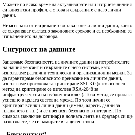
Можете по всяко време да актуализирате или изтриете личния
си клиентски профил, а с това и свързаните с него лични
данни.
Незасегнати от изтриването остават онези лични данни, които
се съхраняват съгласно законовите срокове и са необходими за
изпълнението на договора.
Сигурност на данните
Запазваме безопасността на личните данни на потребителите
на нашия уебсайт и свързаните с него системи, като
използваме различни технически и организационни мерки. За
да гарантираме безопасното пренасяне на личните данни,
използваме протокола за криптиране SSL 3.0 (като основен
метод на криптиране се използва RSA-2048 за
инфраструктурата на публичния ключ). Този метод се прилага
успешно в цялата световна мрежа. По този начин се
криптират всички лични данни (имена, адреси, данни за
плащането и т.н.) и се пренасят безопасно в интернет. По
символа (заключен катинар) в долната лента на браузъра си ще
разпознаете, че се намирате в защитена зона.
„Бисквитки“