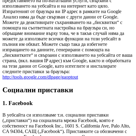
предоставянето на по-нататъшни услуги, свързани с
използването на уебсайта и на интернет като цяло.
Изпратеният от браузъра ви IP адрес в рамките на Google
Анализ няма да бъде свързван с други данни от Google.
Можете да деактивирате съхраняването на „бисквитки“ с
помощта на съответната настройка на браузъра си, но
обръщаме внимание върху това, че в такъв случай няма да
можете да използвате всички функции на този уебсайт в
пълния им обхват. Можете също така да избегнете
изпращането на данните, генерирани с помощта на
„бисквитките“ и свързани с използването на уебсайта от ваша
страна, (вкл. вашия IP адрес) към Google, както и обработката
на тези данни от Google, като изтеглите и инсталирате
следните приставки за браузъра:
http://tools.google.com/dlpage/gaoptout
Социални приставки
1. Facebook
В уебсайта си използваме т.н. социални приставки
(„приставки“) на социалната мрежа Facebook, която е
собственост на Facebook Inc., 1601 S. California Ave, Palo Alto,
CA 94304, САЩ („Facebook“). Приставките са обозначени с