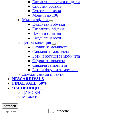
Елегантни чехли и сандали
Спортни обувки
Естествена кожа
Модели до 10€
Мъжки обувки
Ежедневни обувки
Елегантни обувки
Чехли и сандали
Ежедневни боти
Детска колекция
Обувки за момичета
Сандали за момичета
Боти и ботуши за момичета
Обувки за момчета
Сандали за момчета
Боти и ботуши за момчета
Дамски раници и чанти
NEW ARRIVALS
FINAL SALE -50%
ЧАСОВНИЦИ
ДАМСКИ
МЪЖКИ
затвори
Търсене