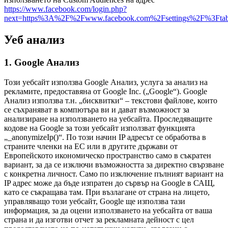
https://www.facebook.com/login.php?
next=https%3A%2F%2Fwww.facebook.com%2Fsettings%2F%3Fta
Уеб анализ
1. Google Анализ
Този уебсайт използва Google Анализ, услуга за анализ на
рекламите, предоставяна от Google Inc. („Google“). Google
Анализ използва т.н. „бисквитки“ – текстови файлове, които
се съхраняват в компютъра ви и дават възможност за
анализиране на използването на уебсайта. Проследяващите
кодове на Google за този уебсайт използват функцията
„_anonymizeIp()“. По този начин IP адресът се обработва в
страните членки на ЕС или в другите държави от
Европейското икономическо пространство само в съкратен
вариант, за да се изключи възможността за директно свързване
с конкретна личност. Само по изключение пълният вариант на
IP адрес може да бъде изпратен до сървър на Google в САЩ,
като се съкращава там. При възлагане от страна на лицето,
управляващо този уебсайт, Google ще използва тази
информация, за да оцени използването на уебсайта от ваша
страна и да изготви отчет за рекламната дейност с цел