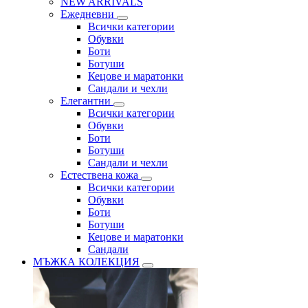
NEW ARRIVALS
Ежедневни
Всички категории
Обувки
Боти
Ботуши
Кецове и маратонки
Сандали и чехли
Елегантни
Всички категории
Обувки
Боти
Ботуши
Сандали и чехли
Естествена кожа
Всички категории
Обувки
Боти
Ботуши
Кецове и маратонки
Сандали
МЪЖКА КОЛЕКЦИЯ