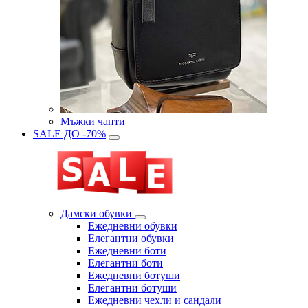
Мъжки чанти
SALE ДО -70%
Дамски обувки
Eжедневни обувки
Eлегантни обувки
Eжедневни боти
Eлегантни боти
Eжедневни ботуши
Eлегантни ботуши
Ежедневни чехли и сандали