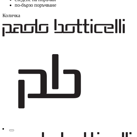
по-бързо поръчване
Количка