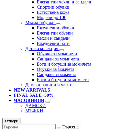
Елегантни чехли и сандали
Спортни обувки
Естествена кожа
Модели до 10€
Мъжки обувки
Ежедневни обувки
Елегантни обувки
Чехли и сандали
Ежедневни боти
Детска колекция
Обувки за момичета
Сандали за момичета
Боти и ботуши за момичета
Обувки за момчета
Сандали за момчета
Боти и ботуши за момчета
Дамски раници и чанти
NEW ARRIVALS
FINAL SALE -50%
ЧАСОВНИЦИ
ДАМСКИ
МЪЖКИ
затвори
Търсене