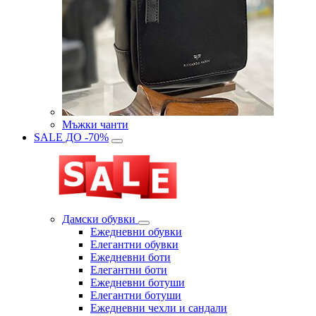
Мъжки чанти
SALE ДО -70%
Дамски обувки
Eжедневни обувки
Eлегантни обувки
Eжедневни боти
Eлегантни боти
Eжедневни ботуши
Eлегантни ботуши
Ежедневни чехли и сандали