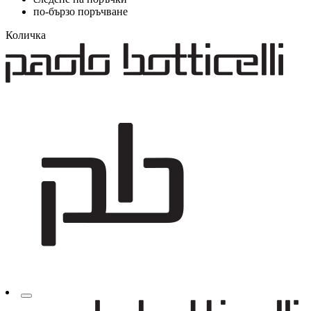
по-бързо поръчване
Количка