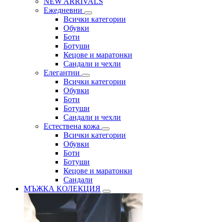
NEW ARRIVALS
Ежедневни
Всички категории
Обувки
Боти
Ботуши
Кецове и маратонки
Сандали и чехли
Елегантни
Всички категории
Обувки
Боти
Ботуши
Сандали и чехли
Естествена кожа
Всички категории
Обувки
Боти
Ботуши
Кецове и маратонки
Сандали
МЪЖКА КОЛЕКЦИЯ