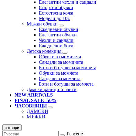
Елегантни чехли и сандали
Спортни обувки
Естествена кожа
Модели до 10€
Мъжки обувки
Ежедневни обувки
Елегантни обувки
Чехли и сандали
Ежедневни боти
Детска колекция
Обувки за момичета
Сандали за момичета
Боти и ботуши за момичета
Обувки за момчета
Сандали за момчета
Боти и ботуши за момчета
Дамски раници и чанти
NEW ARRIVALS
FINAL SALE -50%
ЧАСОВНИЦИ
ДАМСКИ
МЪЖКИ
затвори
Търсене