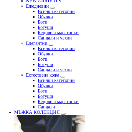
NEW ARRIVALS
Ежедневни
Всички категории
Обувки
Боти
Ботуши
Кецове и маратонки
Сандали и чехли
Елегантни
Всички категории
Обувки
Боти
Ботуши
Сандали и чехли
Естествена кожа
Всички категории
Обувки
Боти
Ботуши
Кецове и маратонки
Сандали
МЪЖКА КОЛЕКЦИЯ