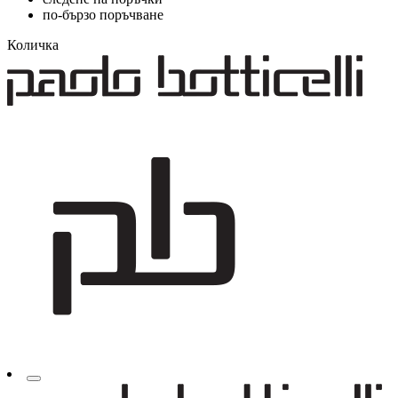
по-бързо поръчване
Количка