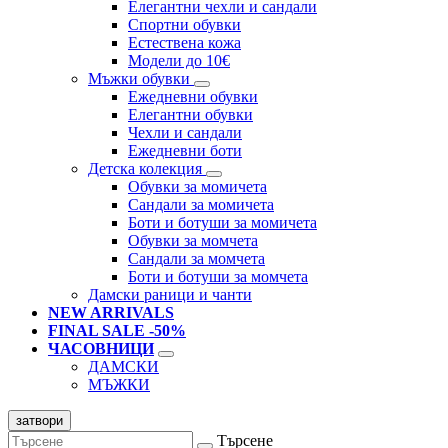
Елегантни чехли и сандали
Спортни обувки
Естествена кожа
Модели до 10€
Мъжки обувки
Ежедневни обувки
Елегантни обувки
Чехли и сандали
Ежедневни боти
Детска колекция
Обувки за момичета
Сандали за момичета
Боти и ботуши за момичета
Обувки за момчета
Сандали за момчета
Боти и ботуши за момчета
Дамски раници и чанти
NEW ARRIVALS
FINAL SALE -50%
ЧАСОВНИЦИ
ДАМСКИ
МЪЖКИ
затвори
Търсене