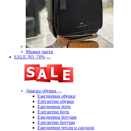
Мъжки чанти
SALE ДО -70%
Дамски обувки
Eжедневни обувки
Eлегантни обувки
Eжедневни боти
Eлегантни боти
Eжедневни ботуши
Eлегантни ботуши
Ежедневни чехли и сандали