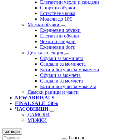
Елегантни чехли и сандали
Спортни обувки
Естествена кожа
Модели до 10€
Мъжки обувки
Ежедневни обувки
Елегантни обувки
Чехли и сандали
Ежедневни боти
Детска колекция
Обувки за момичета
Сандали за момичета
Боти и ботуши за момичета
Обувки за момчета
Сандали за момчета
Боти и ботуши за момчета
Дамски раници и чанти
NEW ARRIVALS
FINAL SALE -50%
ЧАСОВНИЦИ
ДАМСКИ
МЪЖКИ
затвори
Търсене