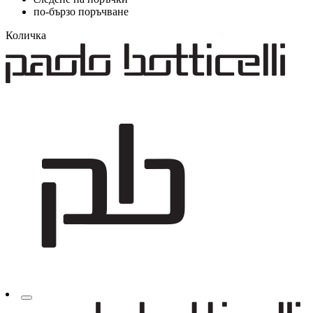
по-бързо поръчване
Количка