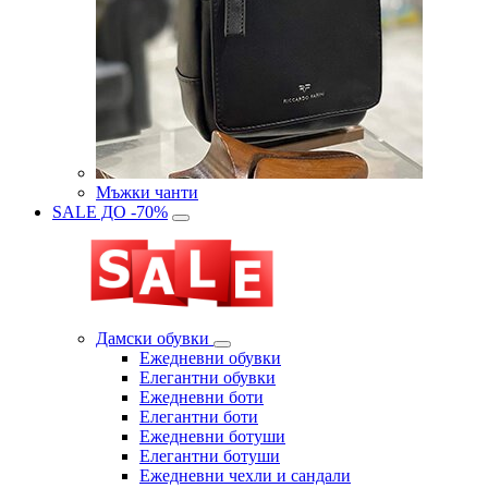
Мъжки чанти
SALE ДО -70%
Дамски обувки
Eжедневни обувки
Eлегантни обувки
Eжедневни боти
Eлегантни боти
Eжедневни ботуши
Eлегантни ботуши
Ежедневни чехли и сандали