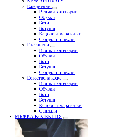
NEW ARRIVALS
Ежедневни
Всички категории
Обувки
Боти
Ботуши
Кецове и маратонки
Сандали и чехли
Елегантни
Всички категории
Обувки
Боти
Ботуши
Сандали и чехли
Естествена кожа
Всички категории
Обувки
Боти
Ботуши
Кецове и маратонки
Сандали
МЪЖКА КОЛЕКЦИЯ