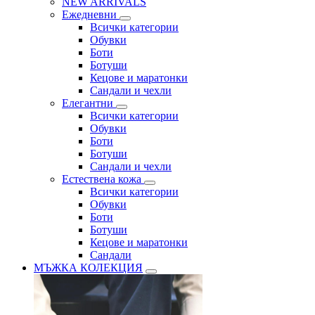
NEW ARRIVALS
Ежедневни
Всички категории
Обувки
Боти
Ботуши
Кецове и маратонки
Сандали и чехли
Елегантни
Всички категории
Обувки
Боти
Ботуши
Сандали и чехли
Естествена кожа
Всички категории
Обувки
Боти
Ботуши
Кецове и маратонки
Сандали
МЪЖКА КОЛЕКЦИЯ