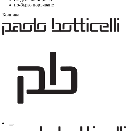
по-бързо поръчване
Количка