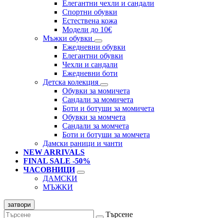
Елегантни чехли и сандали
Спортни обувки
Естествена кожа
Модели до 10€
Мъжки обувки
Ежедневни обувки
Елегантни обувки
Чехли и сандали
Ежедневни боти
Детска колекция
Обувки за момичета
Сандали за момичета
Боти и ботуши за момичета
Обувки за момчета
Сандали за момчета
Боти и ботуши за момчета
Дамски раници и чанти
NEW ARRIVALS
FINAL SALE -50%
ЧАСОВНИЦИ
ДАМСКИ
МЪЖКИ
затвори
Търсене