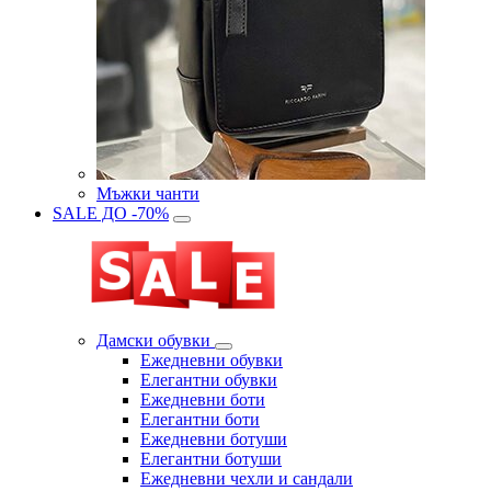
Мъжки чанти
SALE ДО -70%
Дамски обувки
Eжедневни обувки
Eлегантни обувки
Eжедневни боти
Eлегантни боти
Eжедневни ботуши
Eлегантни ботуши
Ежедневни чехли и сандали