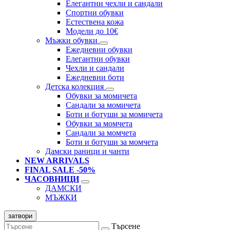
Елегантни чехли и сандали
Спортни обувки
Естествена кожа
Модели до 10€
Мъжки обувки
Ежедневни обувки
Елегантни обувки
Чехли и сандали
Ежедневни боти
Детска колекция
Обувки за момичета
Сандали за момичета
Боти и ботуши за момичета
Обувки за момчета
Сандали за момчета
Боти и ботуши за момчета
Дамски раници и чанти
NEW ARRIVALS
FINAL SALE -50%
ЧАСОВНИЦИ
ДАМСКИ
МЪЖКИ
затвори
Търсене