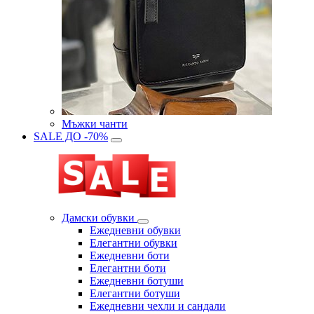
Мъжки чанти
SALE ДО -70%
Дамски обувки
Eжедневни обувки
Eлегантни обувки
Eжедневни боти
Eлегантни боти
Eжедневни ботуши
Eлегантни ботуши
Ежедневни чехли и сандали