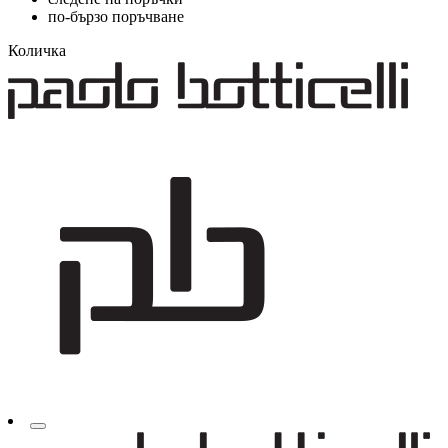
по-бързо поръчване
Количка