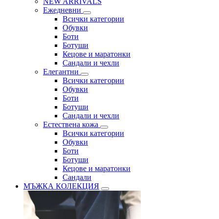
NEW ARRIVALS
Ежедневни
Всички категории
Обувки
Боти
Ботуши
Кецове и маратонки
Сандали и чехли
Елегантни
Всички категории
Обувки
Боти
Ботуши
Сандали и чехли
Естествена кожа
Всички категории
Обувки
Боти
Ботуши
Кецове и маратонки
Сандали
МЪЖКА КОЛЕКЦИЯ