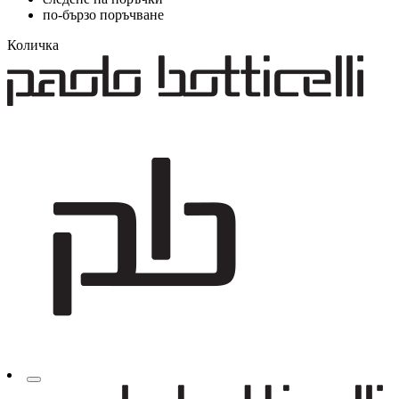
по-бързо поръчване
Количка