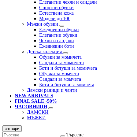
Елегантни чехли и сандали
Спортни обувки
Естествена кожа
Модели до 10€
Мъжки обувки
Ежедневни обувки
Елегантни обувки
Чехли и сандали
Ежедневни боти
Детска колекция
Обувки за момичета
Сандали за момичета
Боти и ботуши за момичета
Обувки за момчета
Сандали за момчета
Боти и ботуши за момчета
Дамски раници и чанти
NEW ARRIVALS
FINAL SALE -50%
ЧАСОВНИЦИ
ДАМСКИ
МЪЖКИ
затвори
Търсене