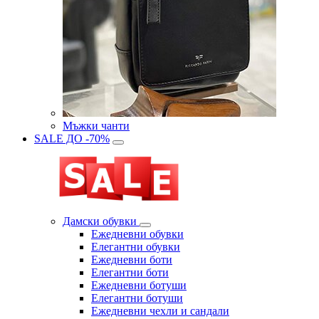
Мъжки чанти
SALE ДО -70%
Дамски обувки
Eжедневни обувки
Eлегантни обувки
Eжедневни боти
Eлегантни боти
Eжедневни ботуши
Eлегантни ботуши
Ежедневни чехли и сандали