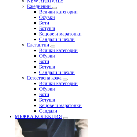
NEW ARRIVALS
Ежедневни
Всички категории
Обувки
Боти
Ботуши
Кецове и маратонки
Сандали и чехли
Елегантни
Всички категории
Обувки
Боти
Ботуши
Сандали и чехли
Естествена кожа
Всички категории
Обувки
Боти
Ботуши
Кецове и маратонки
Сандали
МЪЖКА КОЛЕКЦИЯ