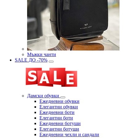
Мъжки чанти
SALE ДО -70%
Дамски обувки
Eжедневни обувки
Eлегантни обувки
Eжедневни боти
Eлегантни боти
Eжедневни ботуши
Eлегантни ботуши
Ежедневни чехли и сандали