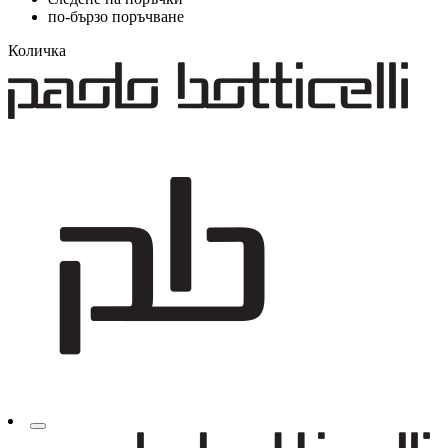
по-бързо поръчване
Количка