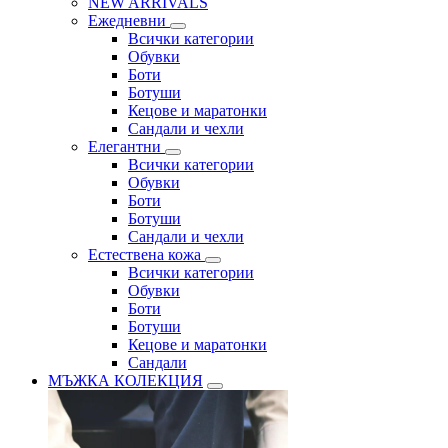
NEW ARRIVALS
Ежедневни
Всички категории
Обувки
Боти
Ботуши
Кецове и маратонки
Сандали и чехли
Елегантни
Всички категории
Обувки
Боти
Ботуши
Сандали и чехли
Естествена кожа
Всички категории
Обувки
Боти
Ботуши
Кецове и маратонки
Сандали
МЪЖКА КОЛЕКЦИЯ