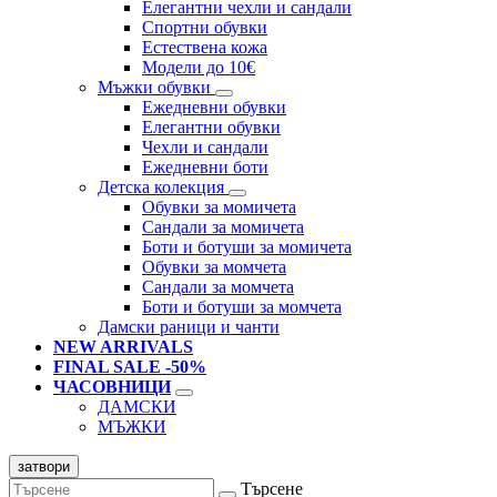
Елегантни чехли и сандали
Спортни обувки
Естествена кожа
Модели до 10€
Мъжки обувки
Ежедневни обувки
Елегантни обувки
Чехли и сандали
Ежедневни боти
Детска колекция
Обувки за момичета
Сандали за момичета
Боти и ботуши за момичета
Обувки за момчета
Сандали за момчета
Боти и ботуши за момчета
Дамски раници и чанти
NEW ARRIVALS
FINAL SALE -50%
ЧАСОВНИЦИ
ДАМСКИ
МЪЖКИ
затвори
Търсене