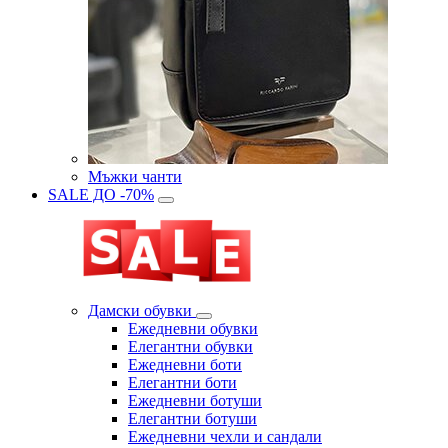
Мъжки чанти
SALE ДО -70%
Дамски обувки
Eжедневни обувки
Eлегантни обувки
Eжедневни боти
Eлегантни боти
Eжедневни ботуши
Eлегантни ботуши
Ежедневни чехли и сандали