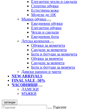
Елегантни чехли и сандали
Спортни обувки
Естествена кожа
Модели до 10€
Мъжки обувки
Ежедневни обувки
Елегантни обувки
Чехли и сандали
Ежедневни боти
Детска колекция
Обувки за момичета
Сандали за момичета
Боти и ботуши за момичета
Обувки за момчета
Сандали за момчета
Боти и ботуши за момчета
Дамски раници и чанти
NEW ARRIVALS
FINAL SALE -50%
ЧАСОВНИЦИ
ДАМСКИ
МЪЖКИ
затвори
Търсене