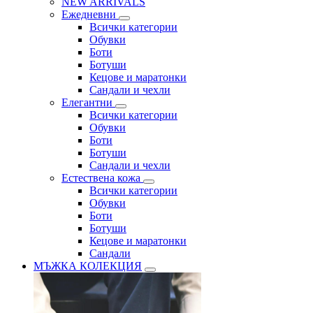
NEW ARRIVALS
Ежедневни
Всички категории
Обувки
Боти
Ботуши
Кецове и маратонки
Сандали и чехли
Елегантни
Всички категории
Обувки
Боти
Ботуши
Сандали и чехли
Естествена кожа
Всички категории
Обувки
Боти
Ботуши
Кецове и маратонки
Сандали
МЪЖКА КОЛЕКЦИЯ