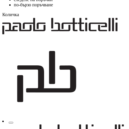
по-бързо поръчване
Количка