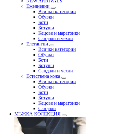
NEW ARRIVALS
Ежедневни
Всички категории
Обувки
Боти
Ботуши
Кецове и маратонки
Сандали и чехли
Елегантни
Всички категории
Обувки
Боти
Ботуши
Сандали и чехли
Естествена кожа
Всички категории
Обувки
Боти
Ботуши
Кецове и маратонки
Сандали
МЪЖКА КОЛЕКЦИЯ