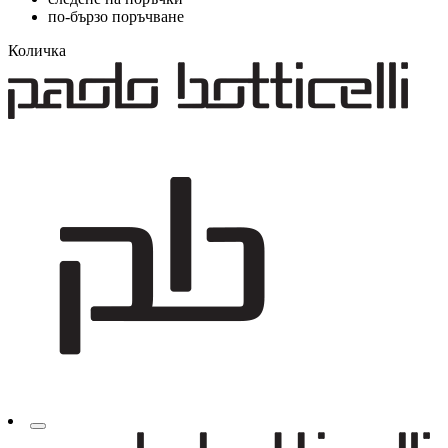
по-бързо поръчване
Количка