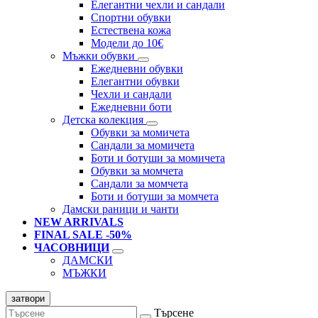
Елегантни чехли и сандали
Спортни обувки
Естествена кожа
Модели до 10€
Мъжки обувки
Ежедневни обувки
Елегантни обувки
Чехли и сандали
Ежедневни боти
Детска колекция
Обувки за момичета
Сандали за момичета
Боти и ботуши за момичета
Обувки за момчета
Сандали за момчета
Боти и ботуши за момчета
Дамски раници и чанти
NEW ARRIVALS
FINAL SALE -50%
ЧАСОВНИЦИ
ДАМСКИ
МЪЖКИ
затвори
Търсене