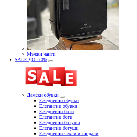
Мъжки чанти
SALE ДО -70%
Дамски обувки
Eжедневни обувки
Eлегантни обувки
Eжедневни боти
Eлегантни боти
Eжедневни ботуши
Eлегантни ботуши
Ежедневни чехли и сандали