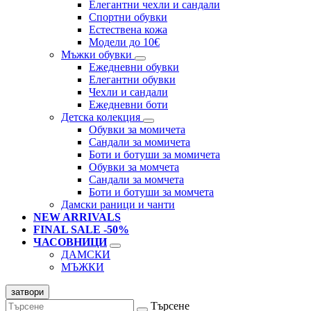
Елегантни чехли и сандали
Спортни обувки
Естествена кожа
Модели до 10€
Мъжки обувки
Ежедневни обувки
Елегантни обувки
Чехли и сандали
Ежедневни боти
Детска колекция
Обувки за момичета
Сандали за момичета
Боти и ботуши за момичета
Обувки за момчета
Сандали за момчета
Боти и ботуши за момчета
Дамски раници и чанти
NEW ARRIVALS
FINAL SALE -50%
ЧАСОВНИЦИ
ДАМСКИ
МЪЖКИ
затвори
Търсене