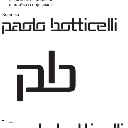
по-бързо поръчване
Количка