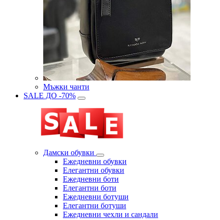
Мъжки чанти
SALE ДО -70%
Дамски обувки
Eжедневни обувки
Eлегантни обувки
Eжедневни боти
Eлегантни боти
Eжедневни ботуши
Eлегантни ботуши
Ежедневни чехли и сандали