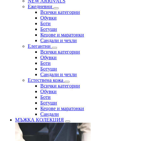
NEW ARRIVALS
Ежедневни
Всички категории
Обувки
Боти
Ботуши
Кецове и маратонки
Сандали и чехли
Елегантни
Всички категории
Обувки
Боти
Ботуши
Сандали и чехли
Естествена кожа
Всички категории
Обувки
Боти
Ботуши
Кецове и маратонки
Сандали
МЪЖКА КОЛЕКЦИЯ