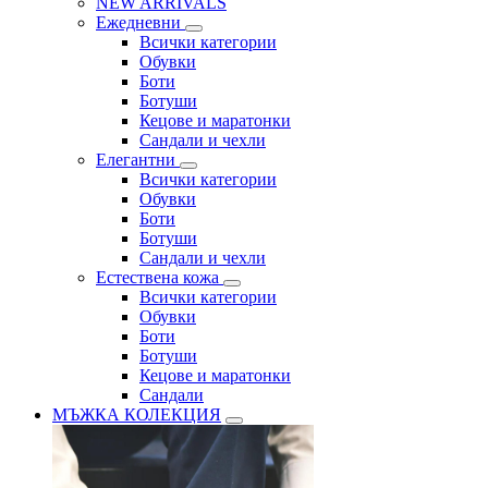
NEW ARRIVALS
Ежедневни
Всички категории
Обувки
Боти
Ботуши
Кецове и маратонки
Сандали и чехли
Елегантни
Всички категории
Обувки
Боти
Ботуши
Сандали и чехли
Естествена кожа
Всички категории
Обувки
Боти
Ботуши
Кецове и маратонки
Сандали
МЪЖКА КОЛЕКЦИЯ