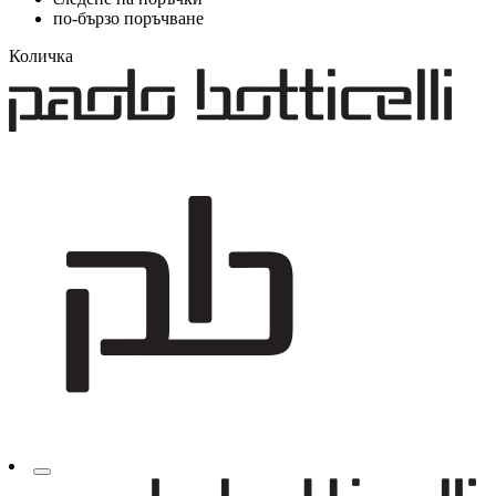
по-бързо поръчване
Количка