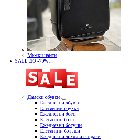
Мъжки чанти
SALE ДО -70%
Дамски обувки
Eжедневни обувки
Eлегантни обувки
Eжедневни боти
Eлегантни боти
Eжедневни ботуши
Eлегантни ботуши
Ежедневни чехли и сандали