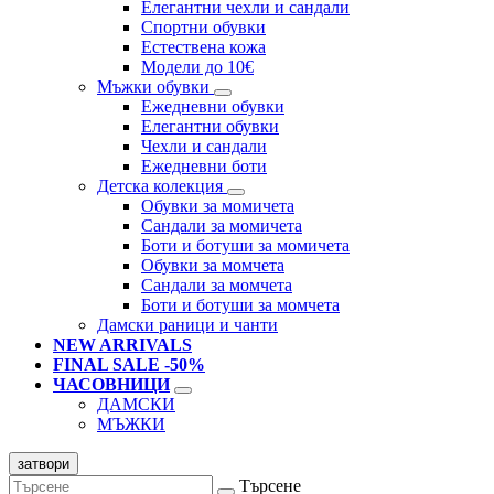
Елегантни чехли и сандали
Спортни обувки
Естествена кожа
Модели до 10€
Мъжки обувки
Ежедневни обувки
Елегантни обувки
Чехли и сандали
Ежедневни боти
Детска колекция
Обувки за момичета
Сандали за момичета
Боти и ботуши за момичета
Обувки за момчета
Сандали за момчета
Боти и ботуши за момчета
Дамски раници и чанти
NEW ARRIVALS
FINAL SALE -50%
ЧАСОВНИЦИ
ДАМСКИ
МЪЖКИ
затвори
Търсене