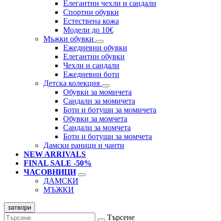
Елегантни чехли и сандали
Спортни обувки
Естествена кожа
Модели до 10€
Мъжки обувки
Ежедневни обувки
Елегантни обувки
Чехли и сандали
Ежедневни боти
Детска колекция
Обувки за момичета
Сандали за момичета
Боти и ботуши за момичета
Обувки за момчета
Сандали за момчета
Боти и ботуши за момчета
Дамски раници и чанти
NEW ARRIVALS
FINAL SALE -50%
ЧАСОВНИЦИ
ДАМСКИ
МЪЖКИ
затвори
Търсене