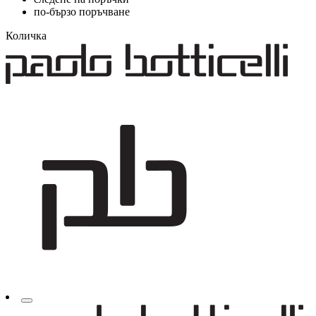
по-бързо поръчване
Количка