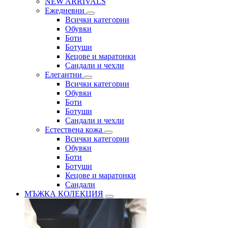
NEW ARRIVALS
Ежедневни
Всички категории
Обувки
Боти
Ботуши
Кецове и маратонки
Сандали и чехли
Елегантни
Всички категории
Обувки
Боти
Ботуши
Сандали и чехли
Естествена кожа
Всички категории
Обувки
Боти
Ботуши
Кецове и маратонки
Сандали
МЪЖКА КОЛЕКЦИЯ