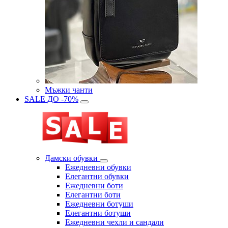
Мъжки чанти
SALE ДО -70%
Дамски обувки
Eжедневни обувки
Eлегантни обувки
Eжедневни боти
Eлегантни боти
Eжедневни ботуши
Eлегантни ботуши
Ежедневни чехли и сандали