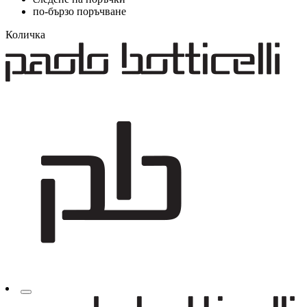
по-бързо поръчване
Количка