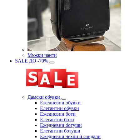
Мъжки чанти
SALE ДО -70%
Дамски обувки
Eжедневни обувки
Eлегантни обувки
Eжедневни боти
Eлегантни боти
Eжедневни ботуши
Eлегантни ботуши
Ежедневни чехли и сандали