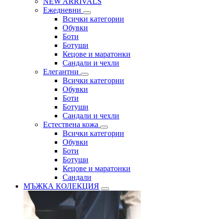
NEW ARRIVALS
Ежедневни
Всички категории
Обувки
Боти
Ботуши
Кецове и маратонки
Сандали и чехли
Елегантни
Всички категории
Обувки
Боти
Ботуши
Сандали и чехли
Естествена кожа
Всички категории
Обувки
Боти
Ботуши
Кецове и маратонки
Сандали
МЪЖКА КОЛЕКЦИЯ