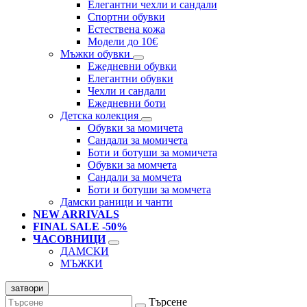
Елегантни чехли и сандали
Спортни обувки
Естествена кожа
Модели до 10€
Мъжки обувки
Ежедневни обувки
Елегантни обувки
Чехли и сандали
Ежедневни боти
Детска колекция
Обувки за момичета
Сандали за момичета
Боти и ботуши за момичета
Обувки за момчета
Сандали за момчета
Боти и ботуши за момчета
Дамски раници и чанти
NEW ARRIVALS
FINAL SALE -50%
ЧАСОВНИЦИ
ДАМСКИ
МЪЖКИ
затвори
Търсене