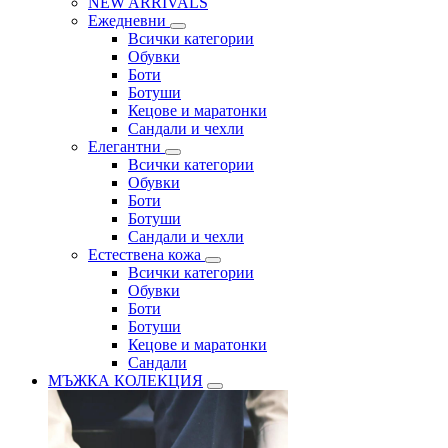
NEW ARRIVALS
Ежедневни
Всички категории
Обувки
Боти
Ботуши
Кецове и маратонки
Сандали и чехли
Елегантни
Всички категории
Обувки
Боти
Ботуши
Сандали и чехли
Естествена кожа
Всички категории
Обувки
Боти
Ботуши
Кецове и маратонки
Сандали
МЪЖКА КОЛЕКЦИЯ