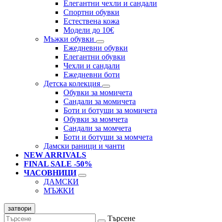
Елегантни чехли и сандали
Спортни обувки
Естествена кожа
Модели до 10€
Мъжки обувки
Ежедневни обувки
Елегантни обувки
Чехли и сандали
Ежедневни боти
Детска колекция
Обувки за момичета
Сандали за момичета
Боти и ботуши за момичета
Обувки за момчета
Сандали за момчета
Боти и ботуши за момчета
Дамски раници и чанти
NEW ARRIVALS
FINAL SALE -50%
ЧАСОВНИЦИ
ДАМСКИ
МЪЖКИ
затвори
Търсене