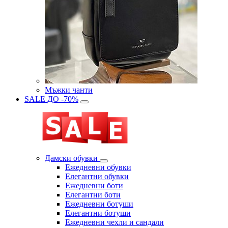
Мъжки чанти
SALE ДО -70%
Дамски обувки
Eжедневни обувки
Eлегантни обувки
Eжедневни боти
Eлегантни боти
Eжедневни ботуши
Eлегантни ботуши
Ежедневни чехли и сандали