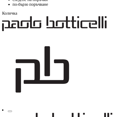
по-бързо поръчване
Количка