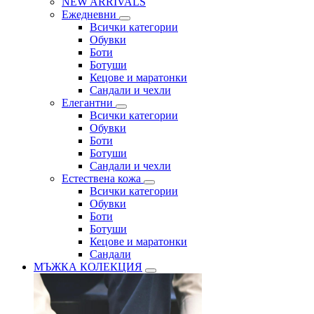
NEW ARRIVALS
Ежедневни
Всички категории
Обувки
Боти
Ботуши
Кецове и маратонки
Сандали и чехли
Елегантни
Всички категории
Обувки
Боти
Ботуши
Сандали и чехли
Естествена кожа
Всички категории
Обувки
Боти
Ботуши
Кецове и маратонки
Сандали
МЪЖКА КОЛЕКЦИЯ