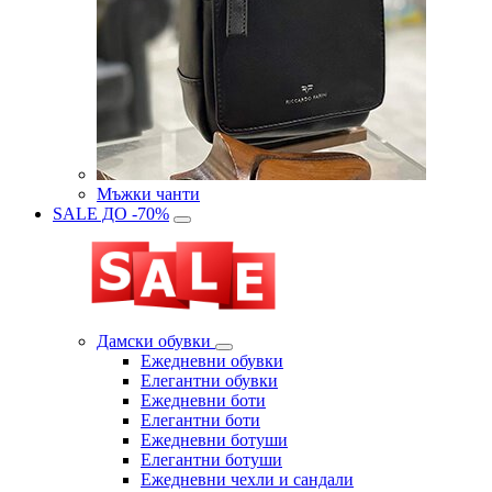
Мъжки чанти
SALE ДО -70%
Дамски обувки
Eжедневни обувки
Eлегантни обувки
Eжедневни боти
Eлегантни боти
Eжедневни ботуши
Eлегантни ботуши
Ежедневни чехли и сандали