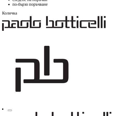
по-бързо поръчване
Количка