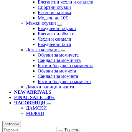
Елегантни чехли и сандали
Спортни обувки
Естествена кожа
Модели до 10€
Мъжки обувки
Ежедневни обувки
Елегантни обувки
Чехли и сандали
Ежедневни боти
Детска колекция
Обувки за момичета
Сандали за момичета
Боти и ботуши за момичета
Обувки за момчета
Сандали за момчета
Боти и ботуши за момчета
Дамски раници и чанти
NEW ARRIVALS
FINAL SALE -50%
ЧАСОВНИЦИ
ДАМСКИ
МЪЖКИ
затвори
Търсене