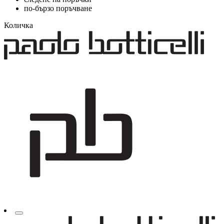
по-бързо поръчване
Количка