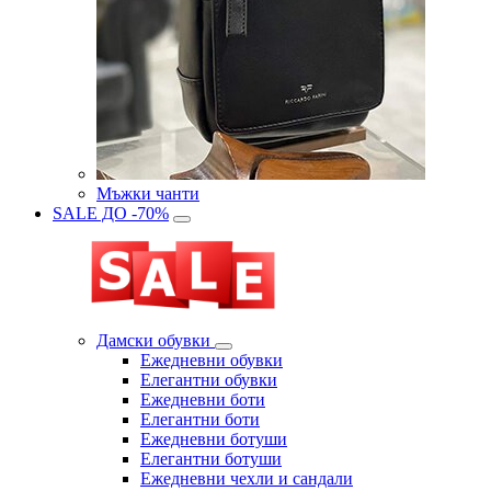
Мъжки чанти
SALE ДО -70%
Дамски обувки
Eжедневни обувки
Eлегантни обувки
Eжедневни боти
Eлегантни боти
Eжедневни ботуши
Eлегантни ботуши
Ежедневни чехли и сандали