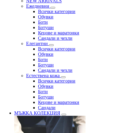
NEW ARRIVALS
Ежедневни
Всички категории
Обувки
Боти
Ботуши
Кецове и маратонки
Сандали и чехли
Елегантни
Всички категории
Обувки
Боти
Ботуши
Сандали и чехли
Естествена кожа
Всички категории
Обувки
Боти
Ботуши
Кецове и маратонки
Сандали
МЪЖКА КОЛЕКЦИЯ