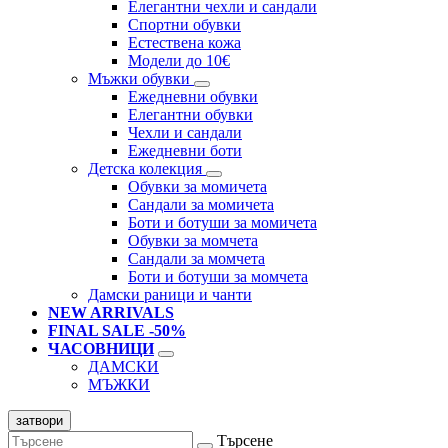
Елегантни чехли и сандали
Спортни обувки
Естествена кожа
Модели до 10€
Мъжки обувки
Ежедневни обувки
Елегантни обувки
Чехли и сандали
Ежедневни боти
Детска колекция
Обувки за момичета
Сандали за момичета
Боти и ботуши за момичета
Обувки за момчета
Сандали за момчета
Боти и ботуши за момчета
Дамски раници и чанти
NEW ARRIVALS
FINAL SALE -50%
ЧАСОВНИЦИ
ДАМСКИ
МЪЖКИ
затвори
Търсене