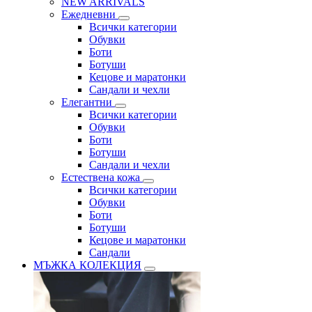
NEW ARRIVALS
Ежедневни
Всички категории
Обувки
Боти
Ботуши
Кецове и маратонки
Сандали и чехли
Елегантни
Всички категории
Обувки
Боти
Ботуши
Сандали и чехли
Естествена кожа
Всички категории
Обувки
Боти
Ботуши
Кецове и маратонки
Сандали
МЪЖКА КОЛЕКЦИЯ