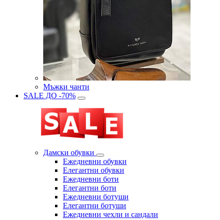
Мъжки чанти
SALE ДО -70%
Дамски обувки
Eжедневни обувки
Eлегантни обувки
Eжедневни боти
Eлегантни боти
Eжедневни ботуши
Eлегантни ботуши
Ежедневни чехли и сандали