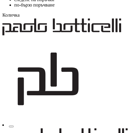
по-бързо поръчване
Количка