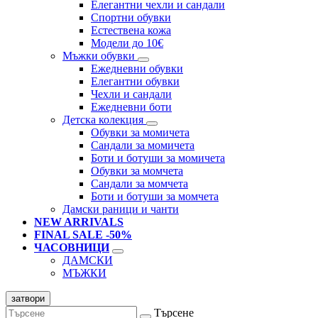
Елегантни чехли и сандали
Спортни обувки
Естествена кожа
Модели до 10€
Мъжки обувки
Ежедневни обувки
Елегантни обувки
Чехли и сандали
Ежедневни боти
Детска колекция
Обувки за момичета
Сандали за момичета
Боти и ботуши за момичета
Обувки за момчета
Сандали за момчета
Боти и ботуши за момчета
Дамски раници и чанти
NEW ARRIVALS
FINAL SALE -50%
ЧАСОВНИЦИ
ДАМСКИ
МЪЖКИ
затвори
Търсене