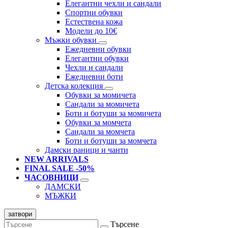
Елегантни чехли и сандали
Спортни обувки
Естествена кожа
Модели до 10€
Мъжки обувки
Ежедневни обувки
Елегантни обувки
Чехли и сандали
Ежедневни боти
Детска колекция
Обувки за момичета
Сандали за момичета
Боти и ботуши за момичета
Обувки за момчета
Сандали за момчета
Боти и ботуши за момчета
Дамски раници и чанти
NEW ARRIVALS
FINAL SALE -50%
ЧАСОВНИЦИ
ДАМСКИ
МЪЖКИ
затвори
Търсене