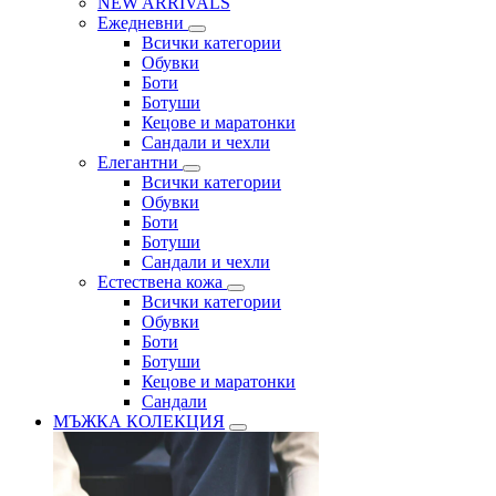
NEW ARRIVALS
Ежедневни
Всички категории
Обувки
Боти
Ботуши
Кецове и маратонки
Сандали и чехли
Елегантни
Всички категории
Обувки
Боти
Ботуши
Сандали и чехли
Естествена кожа
Всички категории
Обувки
Боти
Ботуши
Кецове и маратонки
Сандали
МЪЖКА КОЛЕКЦИЯ