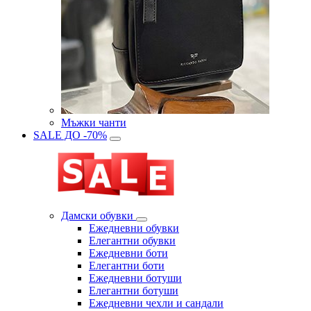
Мъжки чанти
SALE ДО -70%
Дамски обувки
Eжедневни обувки
Eлегантни обувки
Eжедневни боти
Eлегантни боти
Eжедневни ботуши
Eлегантни ботуши
Ежедневни чехли и сандали