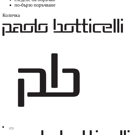
по-бързо поръчване
Количка