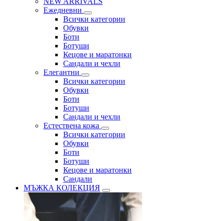
NEW ARRIVALS
Ежедневни
Всички категории
Обувки
Боти
Ботуши
Кецове и маратонки
Сандали и чехли
Елегантни
Всички категории
Обувки
Боти
Ботуши
Сандали и чехли
Естествена кожа
Всички категории
Обувки
Боти
Ботуши
Кецове и маратонки
Сандали
МЪЖКА КОЛЕКЦИЯ