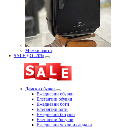
Мъжки чанти
SALE ДО -70%
Дамски обувки
Eжедневни обувки
Eлегантни обувки
Eжедневни боти
Eлегантни боти
Eжедневни ботуши
Eлегантни ботуши
Ежедневни чехли и сандали