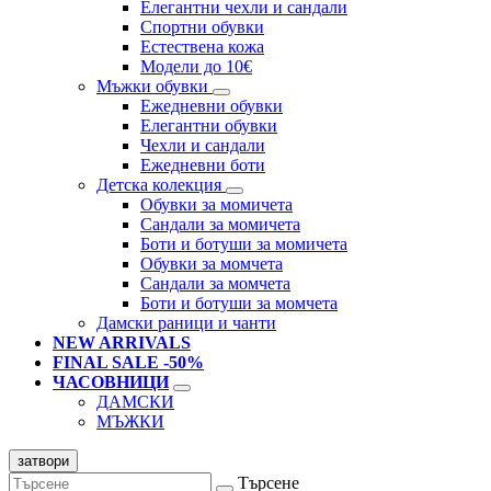
Елегантни чехли и сандали
Спортни обувки
Естествена кожа
Модели до 10€
Мъжки обувки
Ежедневни обувки
Елегантни обувки
Чехли и сандали
Ежедневни боти
Детска колекция
Обувки за момичета
Сандали за момичета
Боти и ботуши за момичета
Обувки за момчета
Сандали за момчета
Боти и ботуши за момчета
Дамски раници и чанти
NEW ARRIVALS
FINAL SALE -50%
ЧАСОВНИЦИ
ДАМСКИ
МЪЖКИ
затвори
Търсене