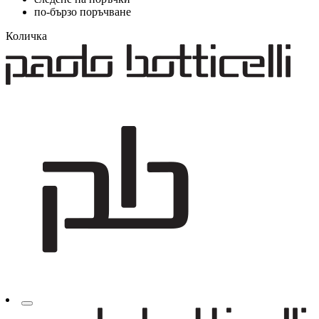
по-бързо поръчване
Количка