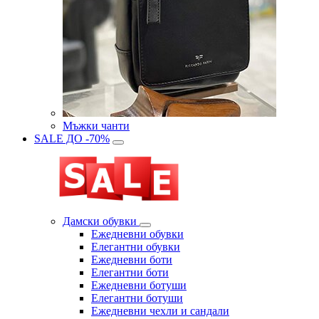
Мъжки чанти
SALE ДО -70%
Дамски обувки
Eжедневни обувки
Eлегантни обувки
Eжедневни боти
Eлегантни боти
Eжедневни ботуши
Eлегантни ботуши
Ежедневни чехли и сандали