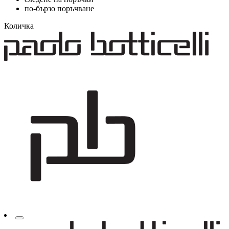
по-бързо поръчване
Количка