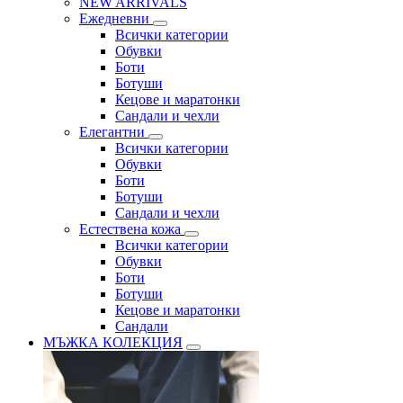
NEW ARRIVALS
Ежедневни
Всички категории
Обувки
Боти
Ботуши
Кецове и маратонки
Сандали и чехли
Елегантни
Всички категории
Обувки
Боти
Ботуши
Сандали и чехли
Естествена кожа
Всички категории
Обувки
Боти
Ботуши
Кецове и маратонки
Сандали
МЪЖКА КОЛЕКЦИЯ