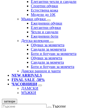
Елегантни чехли и сандали
Спортни обувки
Естествена кожа
Модели до 10€
Мъжки обувки
Ежедневни обувки
Елегантни обувки
Чехли и сандали
Ежедневни боти
Детска колекция
Обувки за момичета
Сандали за момичета
Боти и ботуши за момичета
Обувки за момчета
Сандали за момчета
Боти и ботуши за момчета
Дамски раници и чанти
NEW ARRIVALS
FINAL SALE -50%
ЧАСОВНИЦИ
ДАМСКИ
МЪЖКИ
затвори
Търсене