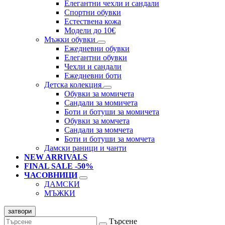
Елегантни чехли и сандали
Спортни обувки
Естествена кожа
Модели до 10€
Мъжки обувки
Ежедневни обувки
Елегантни обувки
Чехли и сандали
Ежедневни боти
Детска колекция
Обувки за момичета
Сандали за момичета
Боти и ботуши за момичета
Обувки за момчета
Сандали за момчета
Боти и ботуши за момчета
Дамски раници и чанти
NEW ARRIVALS
FINAL SALE -50%
ЧАСОВНИЦИ
ДАМСКИ
МЪЖКИ
затвори
Търсене