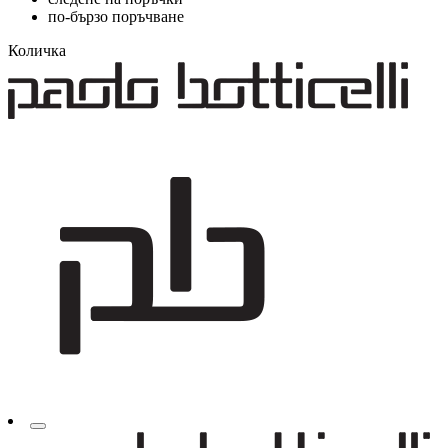
по-бързо поръчване
Количка