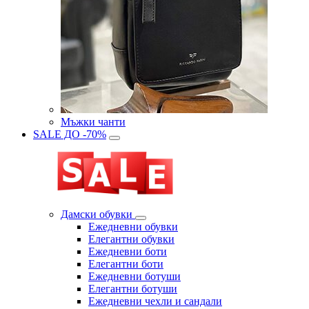
Мъжки чанти
SALE ДО -70%
Дамски обувки
Eжедневни обувки
Eлегантни обувки
Eжедневни боти
Eлегантни боти
Eжедневни ботуши
Eлегантни ботуши
Ежедневни чехли и сандали