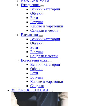
NEW ARRIVALS
Ежедневни
Всички категории
Обувки
Боти
Ботуши
Кецове и маратонки
Сандали и чехли
Елегантни
Всички категории
Обувки
Боти
Ботуши
Сандали и чехли
Естествена кожа
Всички категории
Обувки
Боти
Ботуши
Кецове и маратонки
Сандали
МЪЖКА КОЛЕКЦИЯ