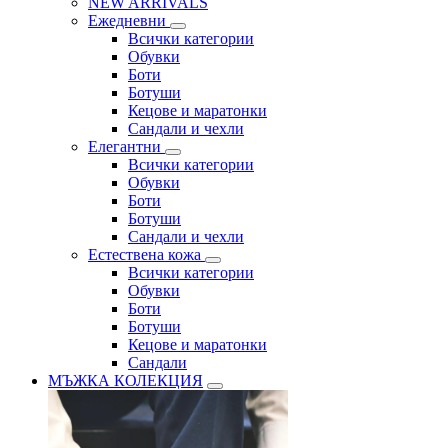
NEW ARRIVALS
Ежедневни
Всички категории
Обувки
Боти
Ботуши
Кецове и маратонки
Сандали и чехли
Елегантни
Всички категории
Обувки
Боти
Ботуши
Сандали и чехли
Естествена кожа
Всички категории
Обувки
Боти
Ботуши
Кецове и маратонки
Сандали
МЪЖКА КОЛЕКЦИЯ