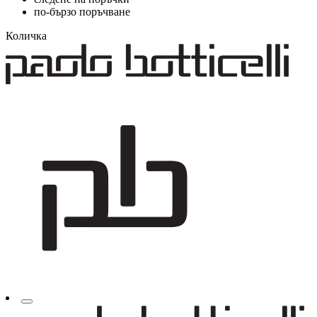
по-бързо поръчване
Количка