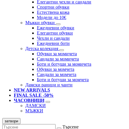
Елегантни чехли и сандали
Спортни обувки
Естествена кожа
Модели до 10€
Мъжки обувки
Ежедневни обувки
Елегантни обувки
Чехли и сандали
Ежедневни боти
Детска колекция
Обувки за момичета
Сандали за момичета
Боти и ботуши за момичета
Обувки за момчета
Сандали за момчета
Боти и ботуши за момчета
Дамски раници и чанти
NEW ARRIVALS
FINAL SALE -50%
ЧАСОВНИЦИ
ДАМСКИ
МЪЖКИ
затвори
Търсене