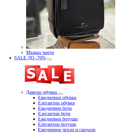
Мъжки чанти
SALE ДО -70%
Дамски обувки
Eжедневни обувки
Eлегантни обувки
Eжедневни боти
Eлегантни боти
Eжедневни ботуши
Eлегантни ботуши
Ежедневни чехли и сандали