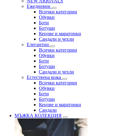
NEW ARRIVALS
Ежедневни
Всички категории
Обувки
Боти
Ботуши
Кецове и маратонки
Сандали и чехли
Елегантни
Всички категории
Обувки
Боти
Ботуши
Сандали и чехли
Естествена кожа
Всички категории
Обувки
Боти
Ботуши
Кецове и маратонки
Сандали
МЪЖКА КОЛЕКЦИЯ