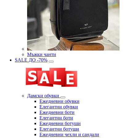
Мъжки чанти
SALE ДО -70%
Дамски обувки
Eжедневни обувки
Eлегантни обувки
Eжедневни боти
Eлегантни боти
Eжедневни ботуши
Eлегантни ботуши
Ежедневни чехли и сандали