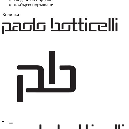
по-бързо поръчване
Количка