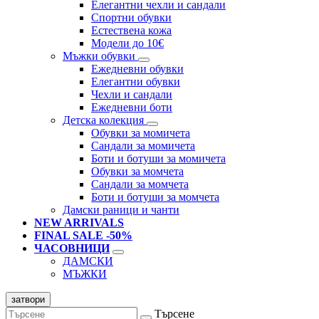
Елегантни чехли и сандали
Спортни обувки
Естествена кожа
Модели до 10€
Мъжки обувки
Ежедневни обувки
Елегантни обувки
Чехли и сандали
Ежедневни боти
Детска колекция
Обувки за момичета
Сандали за момичета
Боти и ботуши за момичета
Обувки за момчета
Сандали за момчета
Боти и ботуши за момчета
Дамски раници и чанти
NEW ARRIVALS
FINAL SALE -50%
ЧАСОВНИЦИ
ДАМСКИ
МЪЖКИ
затвори
Търсене