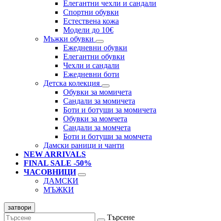
Елегантни чехли и сандали
Спортни обувки
Естествена кожа
Модели до 10€
Мъжки обувки
Ежедневни обувки
Елегантни обувки
Чехли и сандали
Ежедневни боти
Детска колекция
Обувки за момичета
Сандали за момичета
Боти и ботуши за момичета
Обувки за момчета
Сандали за момчета
Боти и ботуши за момчета
Дамски раници и чанти
NEW ARRIVALS
FINAL SALE -50%
ЧАСОВНИЦИ
ДАМСКИ
МЪЖКИ
затвори
Търсене