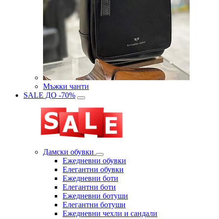
Мъжки чанти
SALE ДО -70%
Дамски обувки
Eжедневни обувки
Eлегантни обувки
Eжедневни боти
Eлегантни боти
Eжедневни ботуши
Eлегантни ботуши
Ежедневни чехли и сандали