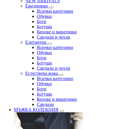
NEW ARRIVALS
Ежедневни
Всички категории
Обувки
Боти
Ботуши
Кецове и маратонки
Сандали и чехли
Елегантни
Всички категории
Обувки
Боти
Ботуши
Сандали и чехли
Естествена кожа
Всички категории
Обувки
Боти
Ботуши
Кецове и маратонки
Сандали
МЪЖКА КОЛЕКЦИЯ