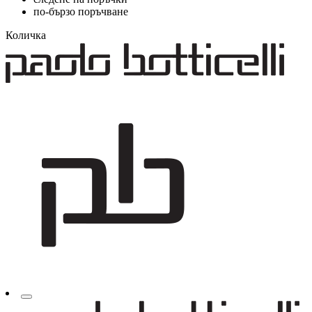
по-бързо поръчване
Количка