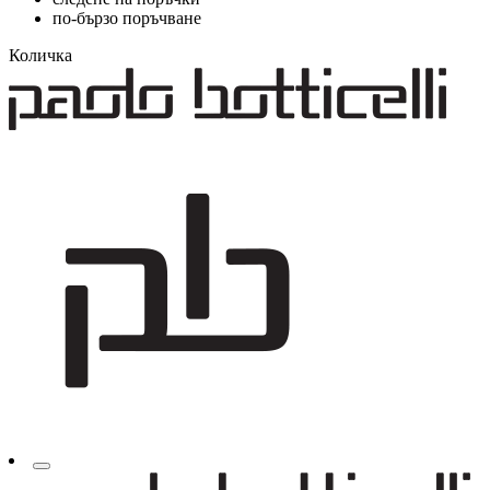
по-бързо поръчване
Количка