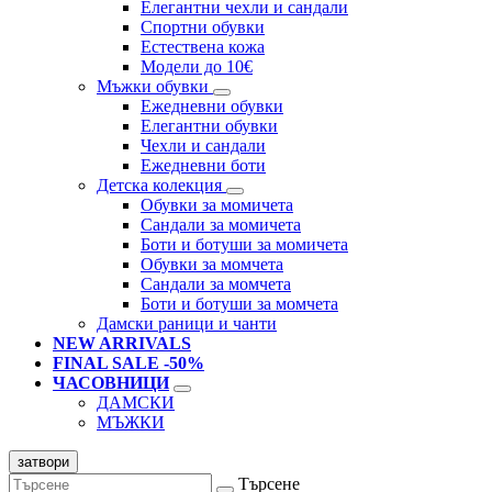
Елегантни чехли и сандали
Спортни обувки
Естествена кожа
Модели до 10€
Мъжки обувки
Ежедневни обувки
Елегантни обувки
Чехли и сандали
Ежедневни боти
Детска колекция
Обувки за момичета
Сандали за момичета
Боти и ботуши за момичета
Обувки за момчета
Сандали за момчета
Боти и ботуши за момчета
Дамски раници и чанти
NEW ARRIVALS
FINAL SALE -50%
ЧАСОВНИЦИ
ДАМСКИ
МЪЖКИ
затвори
Търсене