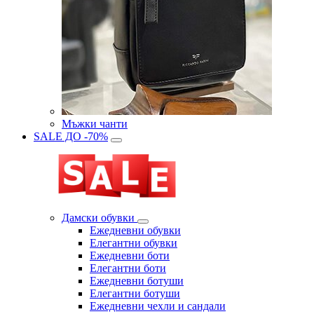
Мъжки чанти
SALE ДО -70%
Дамски обувки
Eжедневни обувки
Eлегантни обувки
Eжедневни боти
Eлегантни боти
Eжедневни ботуши
Eлегантни ботуши
Ежедневни чехли и сандали