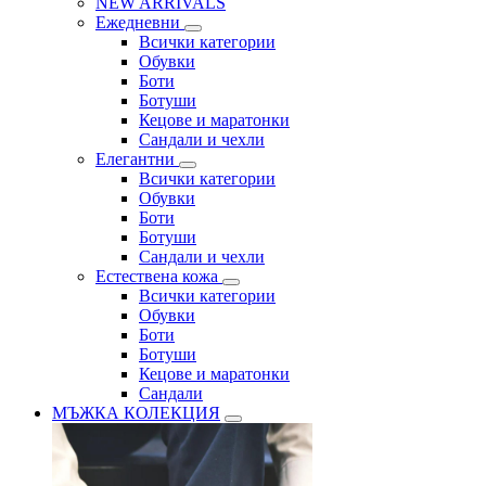
NEW ARRIVALS
Ежедневни
Всички категории
Обувки
Боти
Ботуши
Кецове и маратонки
Сандали и чехли
Елегантни
Всички категории
Обувки
Боти
Ботуши
Сандали и чехли
Естествена кожа
Всички категории
Обувки
Боти
Ботуши
Кецове и маратонки
Сандали
МЪЖКА КОЛЕКЦИЯ