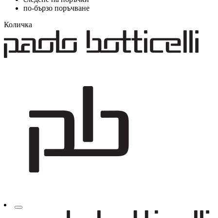
по-бързо поръчване
Количка