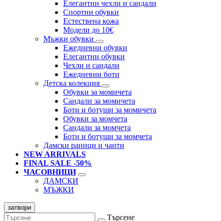
Елегантни чехли и сандали
Спортни обувки
Естествена кожа
Модели до 10€
Мъжки обувки
Ежедневни обувки
Елегантни обувки
Чехли и сандали
Ежедневни боти
Детска колекция
Обувки за момичета
Сандали за момичета
Боти и ботуши за момичета
Обувки за момчета
Сандали за момчета
Боти и ботуши за момчета
Дамски раници и чанти
NEW ARRIVALS
FINAL SALE -50%
ЧАСОВНИЦИ
ДАМСКИ
МЪЖКИ
затвори
Търсене