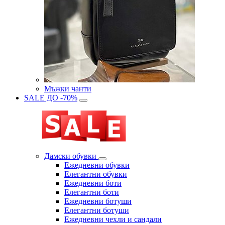
Мъжки чанти
SALE ДО -70%
Дамски обувки
Eжедневни обувки
Eлегантни обувки
Eжедневни боти
Eлегантни боти
Eжедневни ботуши
Eлегантни ботуши
Ежедневни чехли и сандали