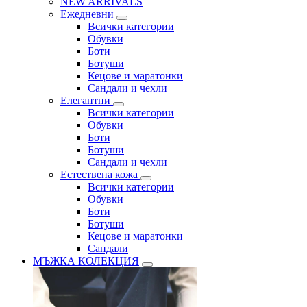
NEW ARRIVALS
Ежедневни
Всички категории
Обувки
Боти
Ботуши
Кецове и маратонки
Сандали и чехли
Елегантни
Всички категории
Обувки
Боти
Ботуши
Сандали и чехли
Естествена кожа
Всички категории
Обувки
Боти
Ботуши
Кецове и маратонки
Сандали
МЪЖКА КОЛЕКЦИЯ