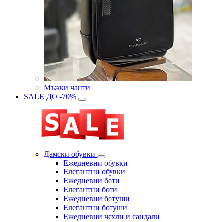
Мъжки чанти
SALE ДО -70%
Дамски обувки
Eжедневни обувки
Eлегантни обувки
Eжедневни боти
Eлегантни боти
Eжедневни ботуши
Eлегантни ботуши
Ежедневни чехли и сандали