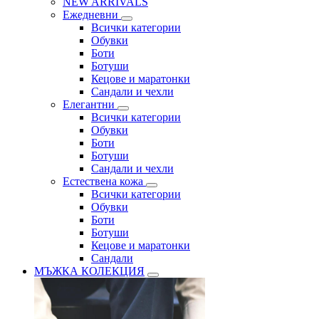
NEW ARRIVALS
Ежедневни
Всички категории
Обувки
Боти
Ботуши
Кецове и маратонки
Сандали и чехли
Елегантни
Всички категории
Обувки
Боти
Ботуши
Сандали и чехли
Естествена кожа
Всички категории
Обувки
Боти
Ботуши
Кецове и маратонки
Сандали
МЪЖКА КОЛЕКЦИЯ