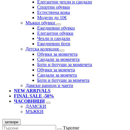
Елегантни чехли и сандали
Спортни обувки
Естествена кожа
Модели до 10€
Мъжки обувки
Ежедневни обувки
Елегантни обувки
Чехли и сандали
Ежедневни боти
Детска колекция
Обувки за момичета
Сандали за момичета
Боти и ботуши за момичета
Обувки за момчета
Сандали за момчета
Боти и ботуши за момчета
Дамски раници и чанти
NEW ARRIVALS
FINAL SALE -50%
ЧАСОВНИЦИ
ДАМСКИ
МЪЖКИ
затвори
Търсене