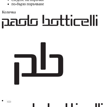
по-бързо поръчване
Количка