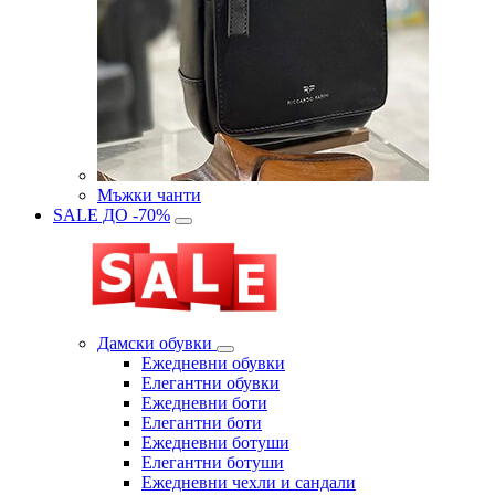
Мъжки чанти
SALE ДО -70%
Дамски обувки
Eжедневни обувки
Eлегантни обувки
Eжедневни боти
Eлегантни боти
Eжедневни ботуши
Eлегантни ботуши
Ежедневни чехли и сандали