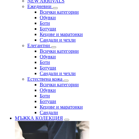
NEW ARRIVALS
Ежедневни
Всички категории
Обувки
Боти
Ботуши
Кецове и маратонки
Сандали и чехли
Елегантни
Всички категории
Обувки
Боти
Ботуши
Сандали и чехли
Естествена кожа
Всички категории
Обувки
Боти
Ботуши
Кецове и маратонки
Сандали
МЪЖКА КОЛЕКЦИЯ