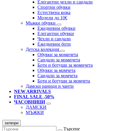
Елегантни чехли и сандали
Спортни обувки
Естествена кожа
Модели до 10€
Мъжки обувки
Ежедневни обувки
Елегантни обувки
Чехли и сандали
Ежедневни боти
Детска колекция
Обувки за момичета
Сандали за момичета
Боти и ботуши за момичета
Обувки за момчета
Сандали за момчета
Боти и ботуши за момчета
Дамски раници и чанти
NEW ARRIVALS
FINAL SALE -50%
ЧАСОВНИЦИ
ДАМСКИ
МЪЖКИ
затвори
Търсене