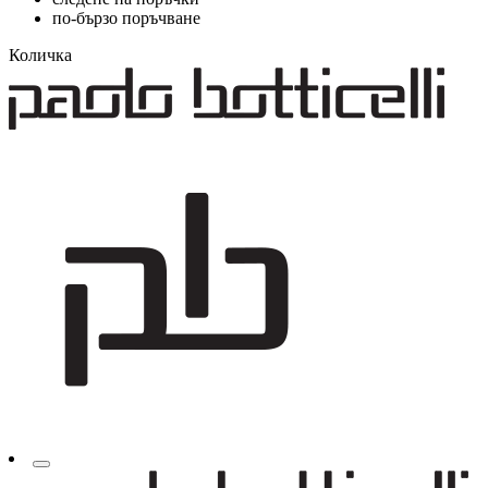
по-бързо поръчване
Количка