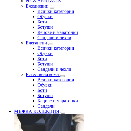
NEW ARRIVALS
Ежедневни
Всички категории
Обувки
Боти
Ботуши
Кецове и маратонки
Сандали и чехли
Елегантни
Всички категории
Обувки
Боти
Ботуши
Сандали и чехли
Естествена кожа
Всички категории
Обувки
Боти
Ботуши
Кецове и маратонки
Сандали
МЪЖКА КОЛЕКЦИЯ