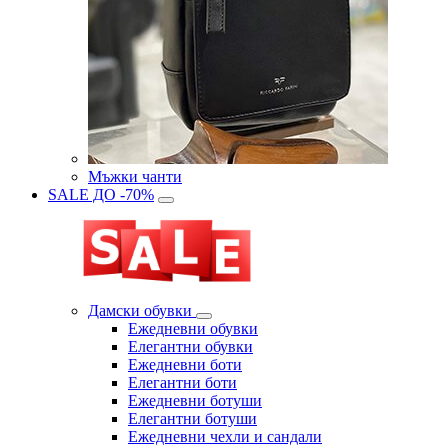
Мъжки чанти
SALE ДО -70%
Дамски обувки
Eжедневни обувки
Eлегантни обувки
Eжедневни боти
Eлегантни боти
Eжедневни ботуши
Eлегантни ботуши
Ежедневни чехли и сандали