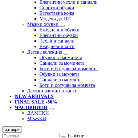
Елегантни чехли и сандали
Спортни обувки
Естествена кожа
Модели до 10€
Мъжки обувки
Ежедневни обувки
Елегантни обувки
Чехли и сандали
Ежедневни боти
Детска колекция
Обувки за момичета
Сандали за момичета
Боти и ботуши за момичета
Обувки за момчета
Сандали за момчета
Боти и ботуши за момчета
Дамски раници и чанти
NEW ARRIVALS
FINAL SALE -50%
ЧАСОВНИЦИ
ДАМСКИ
МЪЖКИ
затвори
Търсене