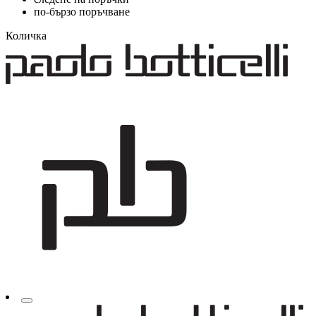
по-бързо поръчване
Количка