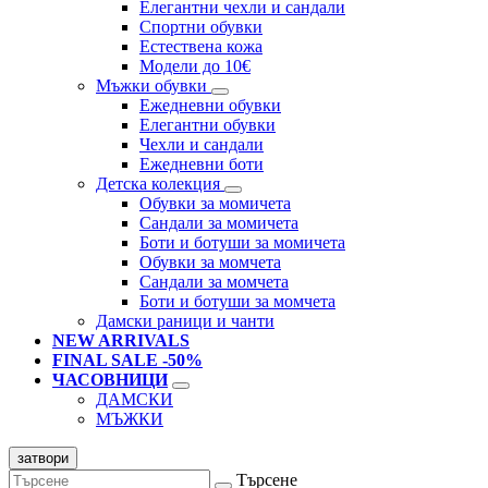
Елегантни чехли и сандали
Спортни обувки
Естествена кожа
Модели до 10€
Мъжки обувки
Ежедневни обувки
Елегантни обувки
Чехли и сандали
Ежедневни боти
Детска колекция
Обувки за момичета
Сандали за момичета
Боти и ботуши за момичета
Обувки за момчета
Сандали за момчета
Боти и ботуши за момчета
Дамски раници и чанти
NEW ARRIVALS
FINAL SALE -50%
ЧАСОВНИЦИ
ДАМСКИ
МЪЖКИ
затвори
Търсене