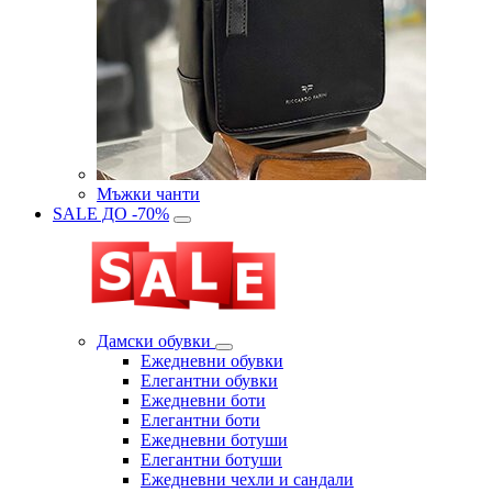
Мъжки чанти
SALE ДО -70%
Дамски обувки
Eжедневни обувки
Eлегантни обувки
Eжедневни боти
Eлегантни боти
Eжедневни ботуши
Eлегантни ботуши
Ежедневни чехли и сандали