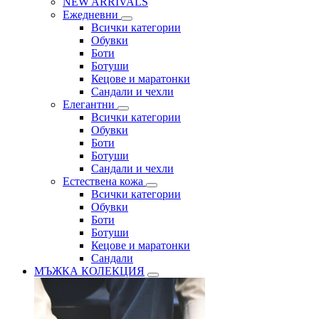
NEW ARRIVALS
Ежедневни
Всички категории
Обувки
Боти
Ботуши
Кецове и маратонки
Сандали и чехли
Елегантни
Всички категории
Обувки
Боти
Ботуши
Сандали и чехли
Естествена кожа
Всички категории
Обувки
Боти
Ботуши
Кецове и маратонки
Сандали
МЪЖКА КОЛЕКЦИЯ