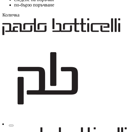
по-бързо поръчване
Количка