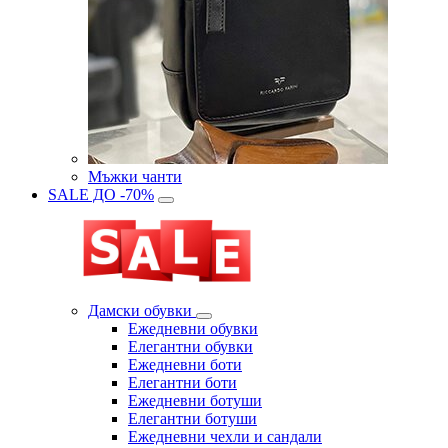
Мъжки чанти
SALE ДО -70%
Дамски обувки
Eжедневни обувки
Eлегантни обувки
Eжедневни боти
Eлегантни боти
Eжедневни ботуши
Eлегантни ботуши
Ежедневни чехли и сандали