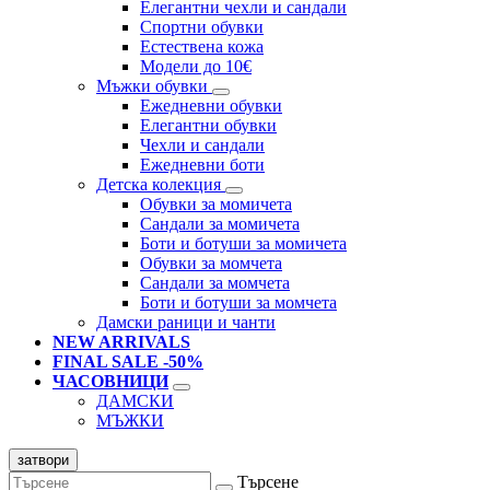
Елегантни чехли и сандали
Спортни обувки
Естествена кожа
Модели до 10€
Мъжки обувки
Ежедневни обувки
Елегантни обувки
Чехли и сандали
Ежедневни боти
Детска колекция
Обувки за момичета
Сандали за момичета
Боти и ботуши за момичета
Обувки за момчета
Сандали за момчета
Боти и ботуши за момчета
Дамски раници и чанти
NEW ARRIVALS
FINAL SALE -50%
ЧАСОВНИЦИ
ДАМСКИ
МЪЖКИ
затвори
Търсене