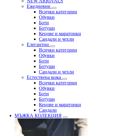
NEW ARRIVALS
Ежедневни
Всички категории
Обувки
Боти
Ботуши
Кецове и маратонки
Сандали и чехли
Елегантни
Всички категории
Обувки
Боти
Ботуши
Сандали и чехли
Естествена кожа
Всички категории
Обувки
Боти
Ботуши
Кецове и маратонки
Сандали
МЪЖКА КОЛЕКЦИЯ