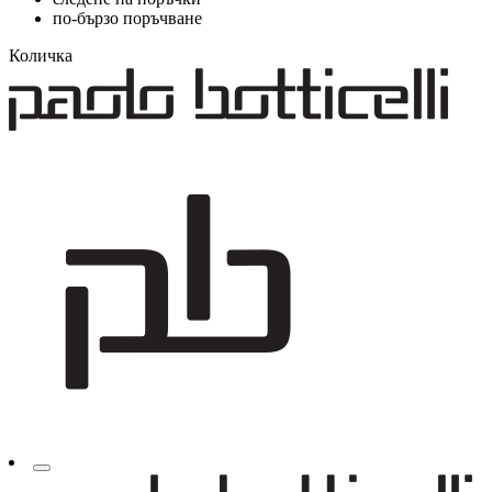
по-бързо поръчване
Количка