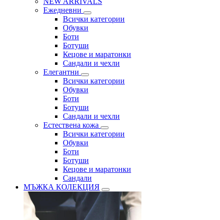
NEW ARRIVALS
Ежедневни
Всички категории
Обувки
Боти
Ботуши
Кецове и маратонки
Сандали и чехли
Елегантни
Всички категории
Обувки
Боти
Ботуши
Сандали и чехли
Естествена кожа
Всички категории
Обувки
Боти
Ботуши
Кецове и маратонки
Сандали
МЪЖКА КОЛЕКЦИЯ