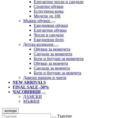
Елегантни чехли и сандали
Спортни обувки
Естествена кожа
Модели до 10€
Мъжки обувки
Ежедневни обувки
Елегантни обувки
Чехли и сандали
Ежедневни боти
Детска колекция
Обувки за момичета
Сандали за момичета
Боти и ботуши за момичета
Обувки за момчета
Сандали за момчета
Боти и ботуши за момчета
Дамски раници и чанти
NEW ARRIVALS
FINAL SALE -50%
ЧАСОВНИЦИ
ДАМСКИ
МЪЖКИ
затвори
Търсене