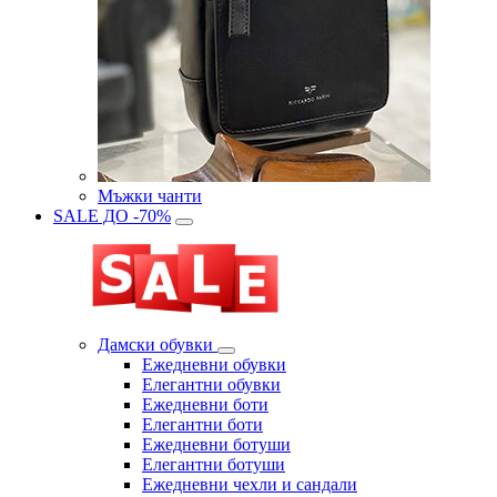
Мъжки чанти
SALE ДО -70%
Дамски обувки
Eжедневни обувки
Eлегантни обувки
Eжедневни боти
Eлегантни боти
Eжедневни ботуши
Eлегантни ботуши
Ежедневни чехли и сандали