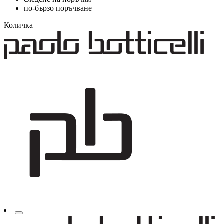
по-бързо поръчване
Количка