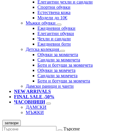
Елегантни чехли и сандали
Спортни обувки
Естествена кожа
Модели до 10€
Мъжки обувки
Ежедневни обувки
Елегантни обувки
Чехли и сандали
Ежедневни боти
Детска колекция
Обувки за момичета
Сандали за момичета
Боти и ботуши за момичета
Обувки за момчета
Сандали за момчета
Боти и ботуши за момчета
Дамски раници и чанти
NEW ARRIVALS
FINAL SALE -50%
ЧАСОВНИЦИ
ДАМСКИ
МЪЖКИ
затвори
Търсене