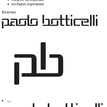
по-бързо поръчване
Количка