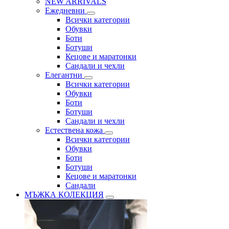
NEW ARRIVALS
Ежедневни
Всички категории
Обувки
Боти
Ботуши
Кецове и маратонки
Сандали и чехли
Елегантни
Всички категории
Обувки
Боти
Ботуши
Сандали и чехли
Естествена кожа
Всички категории
Обувки
Боти
Ботуши
Кецове и маратонки
Сандали
МЪЖКА КОЛЕКЦИЯ