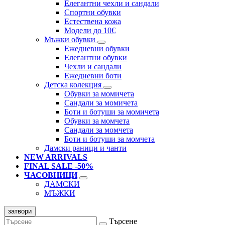
Елегантни чехли и сандали
Спортни обувки
Естествена кожа
Модели до 10€
Мъжки обувки
Ежедневни обувки
Елегантни обувки
Чехли и сандали
Ежедневни боти
Детска колекция
Обувки за момичета
Сандали за момичета
Боти и ботуши за момичета
Обувки за момчета
Сандали за момчета
Боти и ботуши за момчета
Дамски раници и чанти
NEW ARRIVALS
FINAL SALE -50%
ЧАСОВНИЦИ
ДАМСКИ
МЪЖКИ
затвори
Търсене