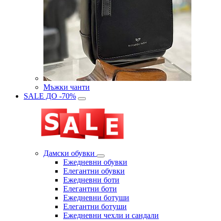
Мъжки чанти
SALE ДО -70%
Дамски обувки
Eжедневни обувки
Eлегантни обувки
Eжедневни боти
Eлегантни боти
Eжедневни ботуши
Eлегантни ботуши
Ежедневни чехли и сандали