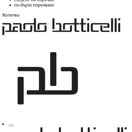
по-бързо поръчване
Количка