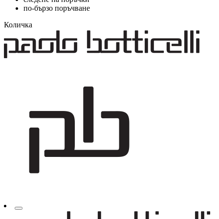
по-бързо поръчване
Количка