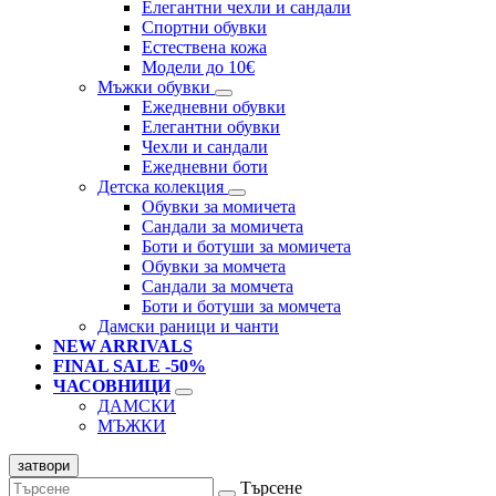
Елегантни чехли и сандали
Спортни обувки
Естествена кожа
Модели до 10€
Мъжки обувки
Ежедневни обувки
Елегантни обувки
Чехли и сандали
Ежедневни боти
Детска колекция
Обувки за момичета
Сандали за момичета
Боти и ботуши за момичета
Обувки за момчета
Сандали за момчета
Боти и ботуши за момчета
Дамски раници и чанти
NEW ARRIVALS
FINAL SALE -50%
ЧАСОВНИЦИ
ДАМСКИ
МЪЖКИ
затвори
Търсене