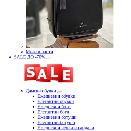
Мъжки чанти
SALE ДО -70%
Дамски обувки
Eжедневни обувки
Eлегантни обувки
Eжедневни боти
Eлегантни боти
Eжедневни ботуши
Eлегантни ботуши
Ежедневни чехли и сандали