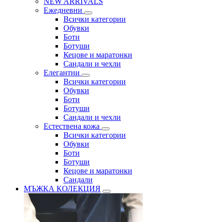
NEW ARRIVALS
Ежедневни
Всички категории
Обувки
Боти
Ботуши
Кецове и маратонки
Сандали и чехли
Елегантни
Всички категории
Обувки
Боти
Ботуши
Сандали и чехли
Естествена кожа
Всички категории
Обувки
Боти
Ботуши
Кецове и маратонки
Сандали
МЪЖКА КОЛЕКЦИЯ