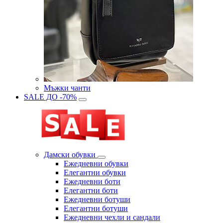
Мъжки чанти
SALE ДО -70%
Дамски обувки
Eжедневни обувки
Eлегантни обувки
Eжедневни боти
Eлегантни боти
Eжедневни ботуши
Eлегантни ботуши
Ежедневни чехли и сандали