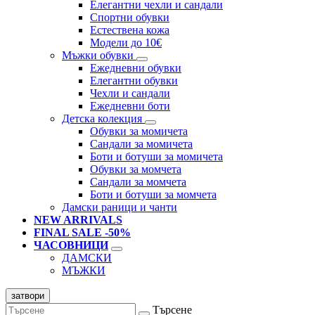
Елегантни чехли и сандали
Спортни обувки
Естествена кожа
Модели до 10€
Мъжки обувки
Ежедневни обувки
Елегантни обувки
Чехли и сандали
Ежедневни боти
Детска колекция
Обувки за момичета
Сандали за момичета
Боти и ботуши за момичета
Обувки за момчета
Сандали за момчета
Боти и ботуши за момчета
Дамски раници и чанти
NEW ARRIVALS
FINAL SALE -50%
ЧАСОВНИЦИ
ДАМСКИ
МЪЖКИ
затвори
Търсене