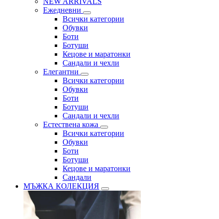
NEW ARRIVALS
Ежедневни
Всички категории
Обувки
Боти
Ботуши
Кецове и маратонки
Сандали и чехли
Елегантни
Всички категории
Обувки
Боти
Ботуши
Сандали и чехли
Естествена кожа
Всички категории
Обувки
Боти
Ботуши
Кецове и маратонки
Сандали
МЪЖКА КОЛЕКЦИЯ