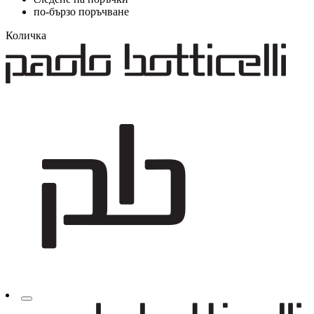
по-бързо поръчване
Количка