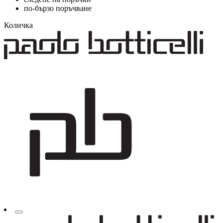
по-бързо поръчване
Количка