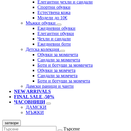
Елегантни чехли и сандали
Спортни обувки
Естествена кожа
Модели до 10€
Мъжки обувки
Ежедневни обувки
Елегантни обувки
Чехли и сандали
Ежедневни боти
Детска колекция
Обувки за момичета
Сандали за момичета
Боти и ботуши за момичета
Обувки за момчета
Сандали за момчета
Боти и ботуши за момчета
Дамски раници и чанти
NEW ARRIVALS
FINAL SALE -50%
ЧАСОВНИЦИ
ДАМСКИ
МЪЖКИ
затвори
Търсене