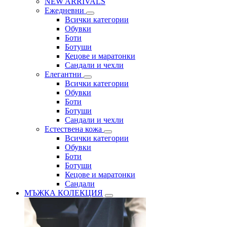
NEW ARRIVALS
Ежедневни
Всички категории
Обувки
Боти
Ботуши
Кецове и маратонки
Сандали и чехли
Елегантни
Всички категории
Обувки
Боти
Ботуши
Сандали и чехли
Естествена кожа
Всички категории
Обувки
Боти
Ботуши
Кецове и маратонки
Сандали
МЪЖКА КОЛЕКЦИЯ