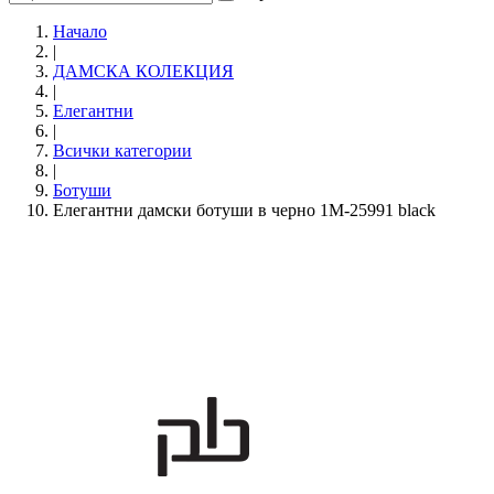
Начало
|
ДАМСКА КОЛЕКЦИЯ
|
Елегантни
|
Всички категории
|
Ботуши
Елегантни дамски ботуши в черно 1M-25991 black