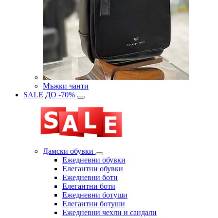
Мъжки чанти
SALE ДО -70%
Дамски обувки
Eжедневни обувки
Eлегантни обувки
Eжедневни боти
Eлегантни боти
Eжедневни ботуши
Eлегантни ботуши
Ежедневни чехли и сандали