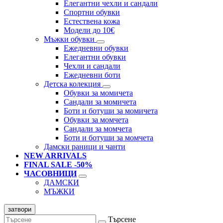
Елегантни чехли и сандали
Спортни обувки
Естествена кожа
Модели до 10€
Мъжки обувки
Ежедневни обувки
Елегантни обувки
Чехли и сандали
Ежедневни боти
Детска колекция
Обувки за момичета
Сандали за момичета
Боти и ботуши за момичета
Обувки за момчета
Сандали за момчета
Боти и ботуши за момчета
Дамски раници и чанти
NEW ARRIVALS
FINAL SALE -50%
ЧАСОВНИЦИ
ДАМСКИ
МЪЖКИ
затвори
Търсене