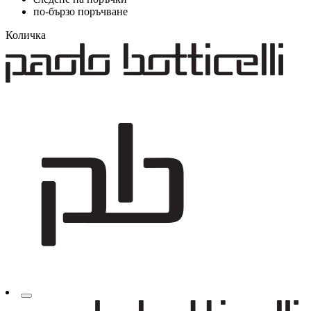
по-бързо поръчване
Количка