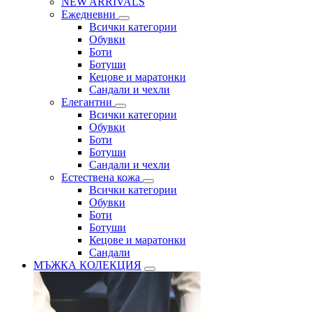
NEW ARRIVALS
Ежедневни
Всички категории
Обувки
Боти
Ботуши
Кецове и маратонки
Сандали и чехли
Елегантни
Всички категории
Обувки
Боти
Ботуши
Сандали и чехли
Естествена кожа
Всички категории
Обувки
Боти
Ботуши
Кецове и маратонки
Сандали
МЪЖКА КОЛЕКЦИЯ