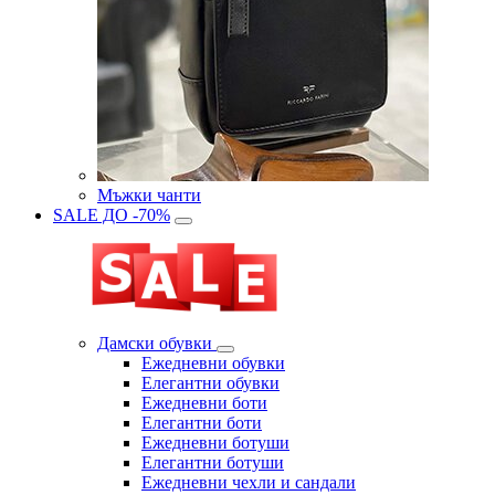
Мъжки чанти
SALE ДО -70%
Дамски обувки
Eжедневни обувки
Eлегантни обувки
Eжедневни боти
Eлегантни боти
Eжедневни ботуши
Eлегантни ботуши
Ежедневни чехли и сандали