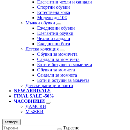
Елегантни чехли и сандали
Спортни обувки
Естествена кожа
Модели до 10€
Мъжки обувки
Ежедневни обувки
Елегантни обувки
Чехли и сандали
Ежедневни боти
Детска колекция
Обувки за момичета
Сандали за момичета
Боти и ботуши за момичета
Обувки за момчета
Сандали за момчета
Боти и ботуши за момчета
Дамски раници и чанти
NEW ARRIVALS
FINAL SALE -50%
ЧАСОВНИЦИ
ДАМСКИ
МЪЖКИ
затвори
Търсене