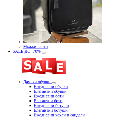
Мъжки чанти
SALE ДО -70%
Дамски обувки
Eжедневни обувки
Eлегантни обувки
Eжедневни боти
Eлегантни боти
Eжедневни ботуши
Eлегантни ботуши
Ежедневни чехли и сандали