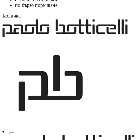
по-бързо поръчване
Количка