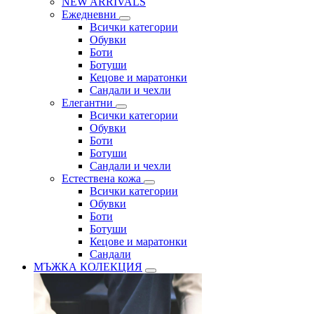
NEW ARRIVALS
Ежедневни
Всички категории
Обувки
Боти
Ботуши
Кецове и маратонки
Сандали и чехли
Елегантни
Всички категории
Обувки
Боти
Ботуши
Сандали и чехли
Естествена кожа
Всички категории
Обувки
Боти
Ботуши
Кецове и маратонки
Сандали
МЪЖКА КОЛЕКЦИЯ