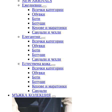
NEW ARRIVALS
Ежедневни
Всички категории
Обувки
Боти
Ботуши
Кецове и маратонки
Сандали и чехли
Елегантни
Всички категории
Обувки
Боти
Ботуши
Сандали и чехли
Естествена кожа
Всички категории
Обувки
Боти
Ботуши
Кецове и маратонки
Сандали
МЪЖКА КОЛЕКЦИЯ