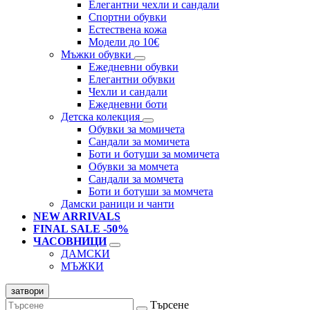
Елегантни чехли и сандали
Спортни обувки
Естествена кожа
Модели до 10€
Мъжки обувки
Ежедневни обувки
Елегантни обувки
Чехли и сандали
Ежедневни боти
Детска колекция
Обувки за момичета
Сандали за момичета
Боти и ботуши за момичета
Обувки за момчета
Сандали за момчета
Боти и ботуши за момчета
Дамски раници и чанти
NEW ARRIVALS
FINAL SALE -50%
ЧАСОВНИЦИ
ДАМСКИ
МЪЖКИ
затвори
Търсене