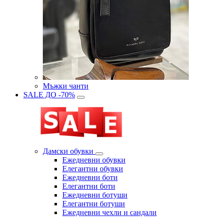
Мъжки чанти
SALE ДО -70%
Дамски обувки
Eжедневни обувки
Eлегантни обувки
Eжедневни боти
Eлегантни боти
Eжедневни ботуши
Eлегантни ботуши
Ежедневни чехли и сандали