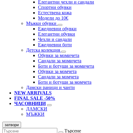
Елегантни чехли и сандали
Спортни обувки
Естествена кожа
Модели до 10€
Мъжки обувки
Ежедневни обувки
Елегантни обувки
Чехли и сандали
Ежедневни боти
Детска колекция
Обувки за момичета
Сандали за момичета
Боти и ботуши за момичета
Обувки за момчета
Сандали за момчета
Боти и ботуши за момчета
Дамски раници и чанти
NEW ARRIVALS
FINAL SALE -50%
ЧАСОВНИЦИ
ДАМСКИ
МЪЖКИ
затвори
Търсене