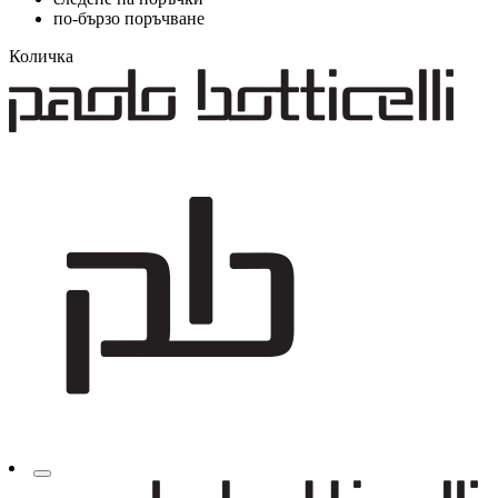
по-бързо поръчване
Количка