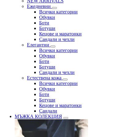
NEW ARRIVALS
Ежедневни
Всички категории
Обувки
Боти
Ботуши
Кецове и маратонки
Сандали и чехли
Елегантни
Всички категории
Обувки
Боти
Ботуши
Сандали и чехли
Естествена кожа
Всички категории
Обувки
Боти
Ботуши
Кецове и маратонки
Сандали
МЪЖКА КОЛЕКЦИЯ