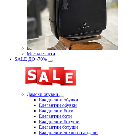
Мъжки чанти
SALE ДО -70%
Дамски обувки
Eжедневни обувки
Eлегантни обувки
Eжедневни боти
Eлегантни боти
Eжедневни ботуши
Eлегантни ботуши
Ежедневни чехли и сандали