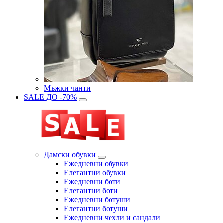
Мъжки чанти
SALE ДО -70%
Дамски обувки
Eжедневни обувки
Eлегантни обувки
Eжедневни боти
Eлегантни боти
Eжедневни ботуши
Eлегантни ботуши
Ежедневни чехли и сандали