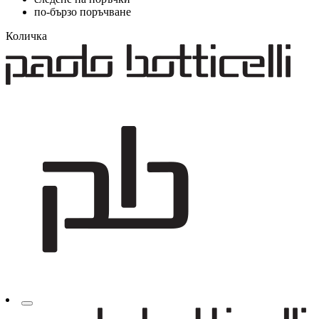
по-бързо поръчване
Количка