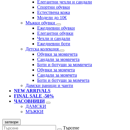
Елегантни чехли и сандали
Спортни обувки
Естествена кожа
Модели до 10€
Мъжки обувки
Ежедневни обувки
Елегантни обувки
Чехли и сандали
Ежедневни боти
Детска колекция
Обувки за момичета
Сандали за момичета
Боти и ботуши за момичета
Обувки за момчета
Сандали за момчета
Боти и ботуши за момчета
Дамски раници и чанти
NEW ARRIVALS
FINAL SALE -50%
ЧАСОВНИЦИ
ДАМСКИ
МЪЖКИ
затвори
Търсене