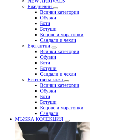
NEW ARRIVALS
Ежедневни
Всички категории
Обувки
Боти
Ботуши
Кецове и маратонки
Сандали и чехли
Елегантни
Всички категории
Обувки
Боти
Ботуши
Сандали и чехли
Естествена кожа
Всички категории
Обувки
Боти
Ботуши
Кецове и маратонки
Сандали
МЪЖКА КОЛЕКЦИЯ