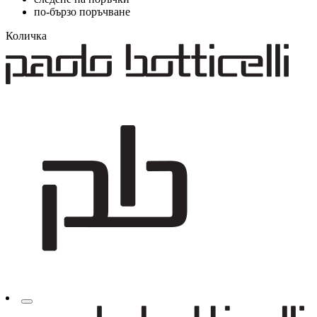
по-бързо поръчване
Количка