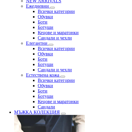
NEW ARRIVALS
Ежедневни
Всички категории
Обувки
Боти
Ботуши
Кецове и маратонки
Сандали и чехли
Елегантни
Всички категории
Обувки
Боти
Ботуши
Сандали и чехли
Естествена кожа
Всички категории
Обувки
Боти
Ботуши
Кецове и маратонки
Сандали
МЪЖКА КОЛЕКЦИЯ