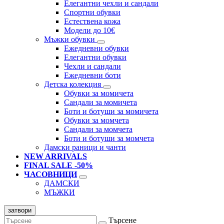
Елегантни чехли и сандали
Спортни обувки
Естествена кожа
Модели до 10€
Мъжки обувки
Ежедневни обувки
Елегантни обувки
Чехли и сандали
Ежедневни боти
Детска колекция
Обувки за момичета
Сандали за момичета
Боти и ботуши за момичета
Обувки за момчета
Сандали за момчета
Боти и ботуши за момчета
Дамски раници и чанти
NEW ARRIVALS
FINAL SALE -50%
ЧАСОВНИЦИ
ДАМСКИ
МЪЖКИ
затвори
Търсене