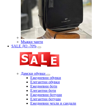
Мъжки чанти
SALE ДО -70%
Дамски обувки
Eжедневни обувки
Eлегантни обувки
Eжедневни боти
Eлегантни боти
Eжедневни ботуши
Eлегантни ботуши
Ежедневни чехли и сандали