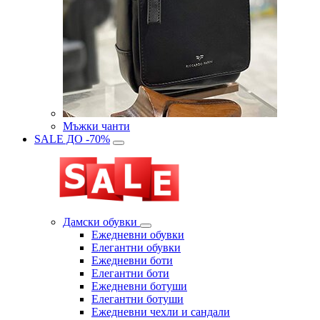
Мъжки чанти
SALE ДО -70%
Дамски обувки
Eжедневни обувки
Eлегантни обувки
Eжедневни боти
Eлегантни боти
Eжедневни ботуши
Eлегантни ботуши
Ежедневни чехли и сандали