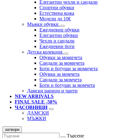
Елегантни чехли и сандали
Спортни обувки
Естествена кожа
Модели до 10€
Мъжки обувки
Ежедневни обувки
Елегантни обувки
Чехли и сандали
Ежедневни боти
Детска колекция
Обувки за момичета
Сандали за момичета
Боти и ботуши за момичета
Обувки за момчета
Сандали за момчета
Боти и ботуши за момчета
Дамски раници и чанти
NEW ARRIVALS
FINAL SALE -50%
ЧАСОВНИЦИ
ДАМСКИ
МЪЖКИ
затвори
Търсене