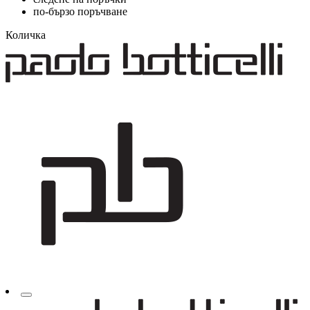
по-бързо поръчване
Количка